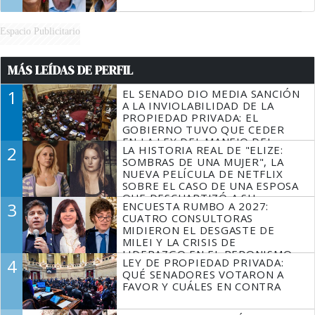
Espacio Publicitario
MÁS LEÍDAS DE PERFIL
1
EL SENADO DIO MEDIA SANCIÓN
A LA INVIOLABILIDAD DE LA
PROPIEDAD PRIVADA: EL
GOBIERNO TUVO QUE CEDER
EN LA LEY DEL MANEJO DEL
2
LA HISTORIA REAL DE "ELIZE:
FUEGO
SOMBRAS DE UNA MUJER", LA
NUEVA PELÍCULA DE NETFLIX
SOBRE EL CASO DE UNA ESPOSA
QUE DESCUARTIZÓ A SU
3
ENCUESTA RUMBO A 2027:
MARIDO
CUATRO CONSULTORAS
MIDIERON EL DESGASTE DE
MILEI Y LA CRISIS DE
LIDERAZGO EN EL PERONISMO
4
LEY DE PROPIEDAD PRIVADA:
QUÉ SENADORES VOTARON A
FAVOR Y CUÁLES EN CONTRA