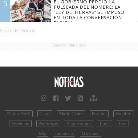
5
EL GOBIERNO PERDIÓ LA
PULSEADA DEL NOMBRE: LA
"LEY DE TIERRAS" SE IMPUSO
EN TODA LA CONVERSACIÓN
DIGITAL
Espacio Publicitario
Espacio Publicitario
Diario Perfil
Caras
Marie Claire
Fortuna
Hombre
Weekend
Parabrisas
Supercampo
Look
Luz
Mía
Lunateen
BATimes