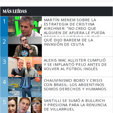
MÁS LEÍDAS
1
MARTÍN MENEM SOBRE LA
ESTRATEGIA DE CRISTINA
KIRCHNER: "NO CREO QUE
ALGUIEN DE AFUERA LE PUEDA
DECIR A LA JUSTICIA LO QUE
2
QUÉ DIJO BARDEM DE LA
TIENE QUE HACER"
INVASIÓN DE CEUTA
3
ALEXIS MAC ALLISTER CUMPLIÓ
Y SE IMPLANTÓ PELO ANTES DE
VOLVER AL FÚTBOL INGLÉS
4
CHAUVINISMO BOBO Y CRISIS
CON BRASIL: LOS ARGENTINOS
SOMOS DERECHOS Y HUMANOS
5
SANTILLI SE SUMÓ A BULLRICH
Y PRESIONA PARA LA RENUNCIA
DE VILLARRUEL