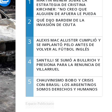
1
MARTÍN MENEM SOBRE LA
ESTRATEGIA DE CRISTINA
KIRCHNER: "NO CREO QUE
ALGUIEN DE AFUERA LE PUEDA
DECIR A LA JUSTICIA LO QUE
2
QUÉ DIJO BARDEM DE LA
TIENE QUE HACER"
INVASIÓN DE CEUTA
3
ALEXIS MAC ALLISTER CUMPLIÓ Y
SE IMPLANTÓ PELO ANTES DE
VOLVER AL FÚTBOL INGLÉS
4
SANTILLI SE SUMÓ A BULLRICH Y
PRESIONA PARA LA RENUNCIA DE
VILLARRUEL
5
CHAUVINISMO BOBO Y CRISIS
CON BRASIL: LOS ARGENTINOS
SOMOS DERECHOS Y HUMANOS
Espacio Publicitario