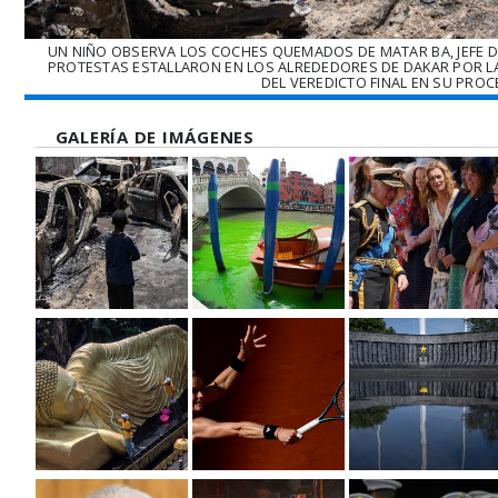
UN NIÑO OBSERVA LOS COCHES QUEMADOS DE MATAR BA, JEFE DE 
PROTESTAS ESTALLARON EN LOS ALREDEDORES DE DAKAR POR L
DEL VEREDICTO FINAL EN SU PROC
GALERÍA DE IMÁGENES