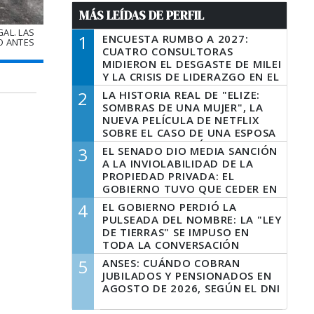
MÁS LEÍDAS DE PERFIL
AL. LAS
1
ENCUESTA RUMBO A 2027:
O ANTES
CUATRO CONSULTORAS
MIDIERON EL DESGASTE DE MILEI
Y LA CRISIS DE LIDERAZGO EN EL
PERONISMO
2
LA HISTORIA REAL DE "ELIZE:
SOMBRAS DE UNA MUJER", LA
NUEVA PELÍCULA DE NETFLIX
SOBRE EL CASO DE UNA ESPOSA
QUE DESCUARTIZÓ A SU
3
EL SENADO DIO MEDIA SANCIÓN
MARIDO
A LA INVIOLABILIDAD DE LA
PROPIEDAD PRIVADA: EL
GOBIERNO TUVO QUE CEDER EN
LA LEY DEL MANEJO DEL FUEGO
4
EL GOBIERNO PERDIÓ LA
PULSEADA DEL NOMBRE: LA "LEY
DE TIERRAS" SE IMPUSO EN
TODA LA CONVERSACIÓN
DIGITAL
5
ANSES: CUÁNDO COBRAN
JUBILADOS Y PENSIONADOS EN
AGOSTO DE 2026, SEGÚN EL DNI