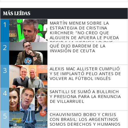
MÁS LEÍDAS
1
MARTÍN MENEM SOBRE LA
ESTRATEGIA DE CRISTINA
KIRCHNER: "NO CREO QUE
ALGUIEN DE AFUERA LE PUEDA
DECIR A LA JUSTICIA LO QUE
2
QUÉ DIJO BARDEM DE LA
TIENE QUE HACER"
INVASIÓN DE CEUTA
3
ALEXIS MAC ALLISTER CUMPLIÓ
Y SE IMPLANTÓ PELO ANTES DE
VOLVER AL FÚTBOL INGLÉS
4
SANTILLI SE SUMÓ A BULLRICH
Y PRESIONA PARA LA RENUNCIA
DE VILLARRUEL
5
CHAUVINISMO BOBO Y CRISIS
CON BRASIL: LOS ARGENTINOS
SOMOS DERECHOS Y HUMANOS