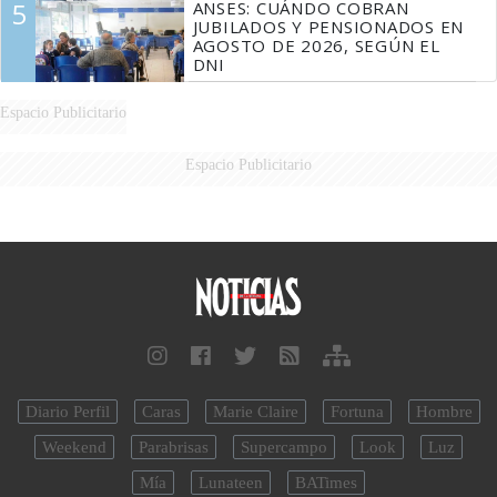
5
ANSES: CUÁNDO COBRAN
JUBILADOS Y PENSIONADOS EN
AGOSTO DE 2026, SEGÚN EL
DNI
Espacio Publicitario
Espacio Publicitario
Diario Perfil
Caras
Marie Claire
Fortuna
Hombre
Weekend
Parabrisas
Supercampo
Look
Luz
Mía
Lunateen
BATimes