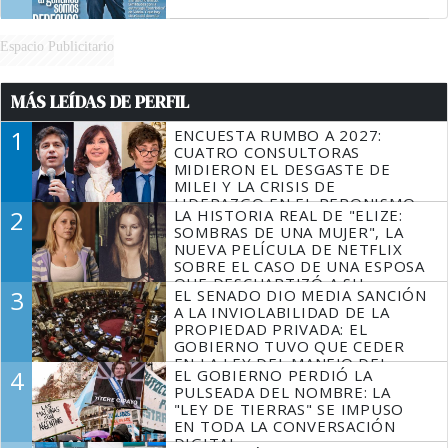
Espacio Publicitario
MÁS LEÍDAS DE PERFIL
1
ENCUESTA RUMBO A 2027:
CUATRO CONSULTORAS
MIDIERON EL DESGASTE DE
MILEI Y LA CRISIS DE
LIDERAZGO EN EL PERONISMO
2
LA HISTORIA REAL DE "ELIZE:
SOMBRAS DE UNA MUJER", LA
NUEVA PELÍCULA DE NETFLIX
SOBRE EL CASO DE UNA ESPOSA
QUE DESCUARTIZÓ A SU
3
EL SENADO DIO MEDIA SANCIÓN
MARIDO
A LA INVIOLABILIDAD DE LA
PROPIEDAD PRIVADA: EL
GOBIERNO TUVO QUE CEDER
EN LA LEY DEL MANEJO DEL
4
EL GOBIERNO PERDIÓ LA
FUEGO
PULSEADA DEL NOMBRE: LA
"LEY DE TIERRAS" SE IMPUSO
EN TODA LA CONVERSACIÓN
DIGITAL