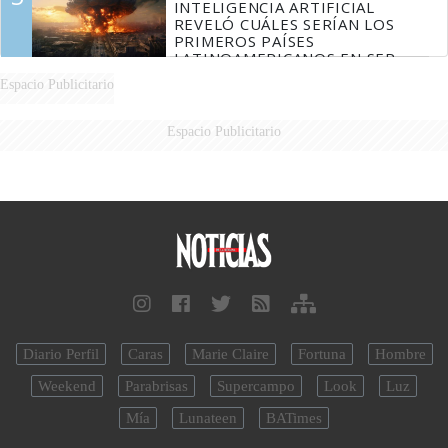
INTELIGENCIA ARTIFICIAL
REVELÓ CUÁLES SERÍAN LOS
PRIMEROS PAÍSES
LATINOAMERICANOS EN SER
DERROTADOS
Espacio Publicitario
Espacio Publicitario
Diario Perfil
Caras
Marie Claire
Fortuna
Hombre
Weekend
Parabrisas
Supercampo
Look
Luz
Mía
Lunateen
BATimes