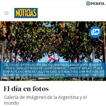
EL CICLISTA PORTUGUÉS DEL EQUIPO DECEUNINCK, JOAO ALMEIDA,
CON EL MAILLOT ROSA DE LÍDER GENERAL, COMPITE EN LA OCTAVA
ETAPA DE LA CARRERA CICLISTA GIRO D'ITALIA 2020, UNA RUTA DE 200
KILÓMETROS ENTRE GIOVINAZZO Y VIESTE. | FOTO:LUCA BETTINI / AFP
El día en fotos
Galería de imágenes de la Argentina y el
mundo