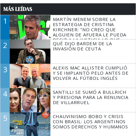
MÁS LEÍDAS
1
MARTÍN MENEM SOBRE LA
ESTRATEGIA DE CRISTINA
KIRCHNER: "NO CREO QUE
ALGUIEN DE AFUERA LE PUEDA
DECIR A LA JUSTICIA LO QUE
2
QUÉ DIJO BARDEM DE LA
TIENE QUE HACER"
INVASIÓN DE CEUTA
3
ALEXIS MAC ALLISTER CUMPLIÓ
Y SE IMPLANTÓ PELO ANTES DE
VOLVER AL FÚTBOL INGLÉS
4
SANTILLI SE SUMÓ A BULLRICH
Y PRESIONA PARA LA RENUNCIA
DE VILLARRUEL
5
CHAUVINISMO BOBO Y CRISIS
CON BRASIL: LOS ARGENTINOS
SOMOS DERECHOS Y HUMANOS