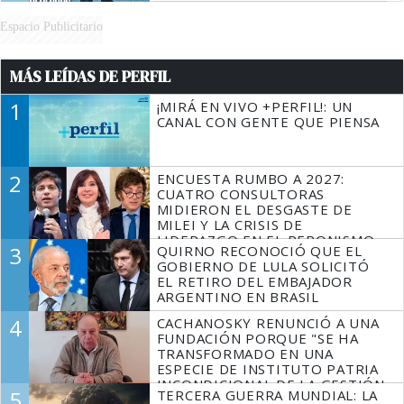
Espacio Publicitario
MÁS LEÍDAS DE PERFIL
1
¡MIRÁ EN VIVO +PERFIL!: UN
CANAL CON GENTE QUE PIENSA
2
ENCUESTA RUMBO A 2027:
CUATRO CONSULTORAS
MIDIERON EL DESGASTE DE
MILEI Y LA CRISIS DE
LIDERAZGO EN EL PERONISMO
3
QUIRNO RECONOCIÓ QUE EL
GOBIERNO DE LULA SOLICITÓ
EL RETIRO DEL EMBAJADOR
ARGENTINO EN BRASIL
4
CACHANOSKY RENUNCIÓ A UNA
FUNDACIÓN PORQUE "SE HA
TRANSFORMADO EN UNA
ESPECIE DE INSTITUTO PATRIA
INCONDICIONAL DE LA GESTIÓN
5
TERCERA GUERRA MUNDIAL: LA
DE MILEI"