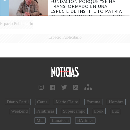
FUNDACIÓN PORQUE "SE HA
TRANSFORMADO EN UNA
ESPECIE DE INSTITUTO PATRIA
INCONDICIONAL DE LA GESTIÓN
DE MILEI"
Espacio Publicitario
Espacio Publicitario
Diario Perfil
Caras
Marie Claire
Fortuna
Hombre
Weekend
Parabrisas
Supercampo
Look
Luz
Mía
Lunateen
BATimes