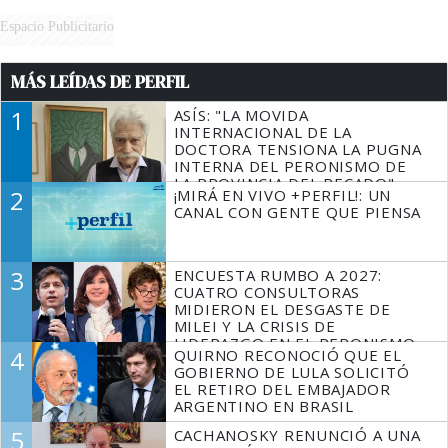
Espacio Publicitario
MÁS LEÍDAS DE PERFIL
1
ASÍS: "LA MOVIDA
INTERNACIONAL DE LA
DOCTORA TENSIONA LA PUGNA
INTERNA DEL PERONISMO DE
LA PROVINCIA DEL PECADO"
2
¡MIRÁ EN VIVO +PERFIL!: UN
CANAL CON GENTE QUE PIENSA
3
ENCUESTA RUMBO A 2027:
CUATRO CONSULTORAS
MIDIERON EL DESGASTE DE
MILEI Y LA CRISIS DE
LIDERAZGO EN EL PERONISMO
4
QUIRNO RECONOCIÓ QUE EL
GOBIERNO DE LULA SOLICITÓ
EL RETIRO DEL EMBAJADOR
ARGENTINO EN BRASIL
5
CACHANOSKY RENUNCIÓ A UNA