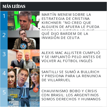
MÁS LEÍDAS
1
MARTÍN MENEM SOBRE LA
ESTRATEGIA DE CRISTINA
KIRCHNER: "NO CREO QUE
ALGUIEN DE AFUERA LE PUEDA
DECIR A LA JUSTICIA LO QUE
2
QUÉ DIJO BARDEM DE LA
TIENE QUE HACER"
INVASIÓN DE CEUTA
3
ALEXIS MAC ALLISTER CUMPLIÓ
Y SE IMPLANTÓ PELO ANTES DE
VOLVER AL FÚTBOL INGLÉS
4
SANTILLI SE SUMÓ A BULLRICH
Y PRESIONA PARA LA RENUNCIA
DE VILLARRUEL
5
CHAUVINISMO BOBO Y CRISIS
CON BRASIL: LOS ARGENTINOS
SOMOS DERECHOS Y HUMANOS