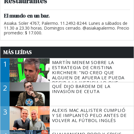
Restaurantes
El mundo en un bar.
Asiaka. Soler 4767, Palermo. 11.2492-8244. Lunes a sábados de
11.30 a 23.30 horas. Domingos cerrado. @asiakapalermo. Precio
promedio: $ 17.000.
MÁS LEÍDAS
1
MARTÍN MENEM SOBRE LA
ESTRATEGIA DE CRISTINA
KIRCHNER: "NO CREO QUE
ALGUIEN DE AFUERA LE PUEDA
DECIR A LA JUSTICIA LO QUE
2
QUÉ DIJO BARDEM DE LA
TIENE QUE HACER"
INVASIÓN DE CEUTA
3
ALEXIS MAC ALLISTER CUMPLIÓ
Y SE IMPLANTÓ PELO ANTES DE
VOLVER AL FÚTBOL INGLÉS