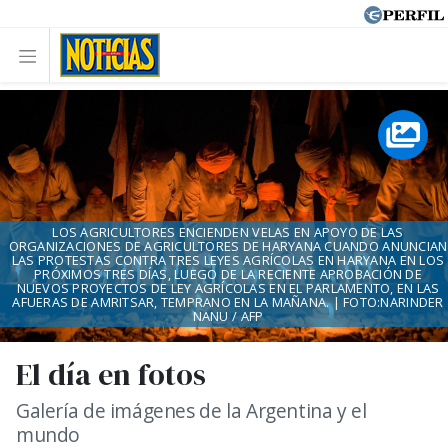
LOS AGRICULTORES ENCIENDEN VELAS EN APOYO DE LAS
ORGANIZACIONES DE AGRICULTORES DE HARYANA CUANDO ANUNCIAN
LAS PROTESTAS CONTRA TRES LEYES AGRÍCOLAS EN HARYANA EN LOS
PRÓXIMOS TRES DÍAS, LUEGO DE LA RECIENTE APROBACIÓN DE
NUEVOS PROYECTOS DE LEY AGRÍCOLAS EN EL PARLAMENTO, EN LAS
AFUERAS DE AMRITSAR, TEMPRANO EN LA MAÑANA. | FOTO:NARINDER
NANU / AFP
El día en fotos
Galería de imágenes de la Argentina y el
mundo