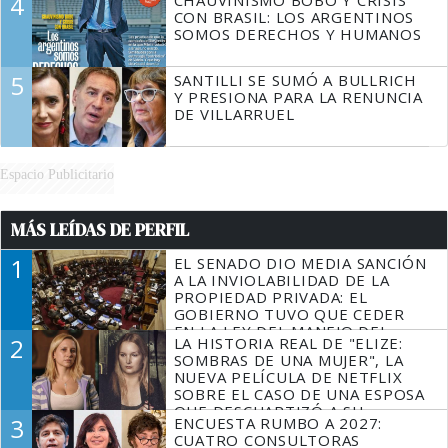
4
CHAUVINISMO BOBO Y CRISIS
CON BRASIL: LOS ARGENTINOS
SOMOS DERECHOS Y HUMANOS
5
SANTILLI SE SUMÓ A BULLRICH
Y PRESIONA PARA LA RENUNCIA
DE VILLARRUEL
Espacio Publicitario
MÁS LEÍDAS DE PERFIL
1
EL SENADO DIO MEDIA SANCIÓN
A LA INVIOLABILIDAD DE LA
PROPIEDAD PRIVADA: EL
GOBIERNO TUVO QUE CEDER
EN LA LEY DEL MANEJO DEL
2
LA HISTORIA REAL DE "ELIZE:
FUEGO
SOMBRAS DE UNA MUJER", LA
NUEVA PELÍCULA DE NETFLIX
SOBRE EL CASO DE UNA ESPOSA
QUE DESCUARTIZÓ A SU
3
ENCUESTA RUMBO A 2027:
MARIDO
CUATRO CONSULTORAS