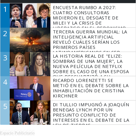
1
ENCUESTA RUMBO A 2027:
CUATRO CONSULTORAS
MIDIERON EL DESGASTE DE
MILEI Y LA CRISIS DE
LIDERAZGO EN EL PERONISMO
2
TERCERA GUERRA MUNDIAL: LA
INTELIGENCIA ARTIFICIAL
REVELÓ CUÁLES SERÍAN LOS
PRIMEROS PAÍSES
LATINOAMERICANOS EN SER
3
LA HISTORIA REAL DE "ELIZE:
DERROTADOS
SOMBRAS DE UNA MUJER", LA
NUEVA PELÍCULA DE NETFLIX
SOBRE EL CASO DE UNA ESPOSA
QUE DESCUARTIZÓ A SU
4
RICARDO LORENZETTI SE
MARIDO
METIÓ EN EL DEBATE SOBRE LA
INHABILITACIÓN DE CRISTINA
KIRCHNER
5
DI TULLIO IMPUGNÓ A JOAQUÍN
BENEGAS LYNCH POR UN
PRESUNTO CONFLICTO DE
INTERESES EN EL DEBATE DE LA
LEY DE TIERRAS
Espacio Publicitario