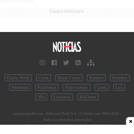
Espacio Publicitario
Diario Perfil
Caras
Marie Claire
Fortuna
Hombre
Weekend
Parabrisas
Supercampo
Look
Luz
Mía
Lunateen
BATimes
noticias.perfil.com - Editorial Perfil S.A.
| © Perfil.com 2006-2026 -
Todos los derechos reservados
Registro de Propiedad Intelectual: Nro. 5346433