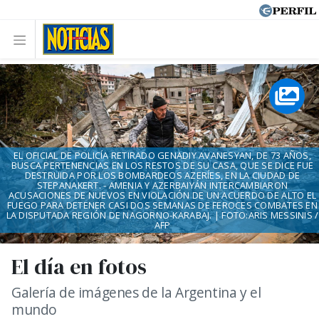
EL OFICIAL DE POLICÍA RETIRADO GENADIY AVANESYAN, DE 73 AÑOS,
BUSCA PERTENENCIAS EN LOS RESTOS DE SU CASA, QUE SE DICE FUE
DESTRUIDA POR LOS BOMBARDEOS AZERÍES, EN LA CIUDAD DE
STEPANAKERT. - AMENIA Y AZERBAIYÁN INTERCAMBIARON
ACUSACIONES DE NUEVOS EN VIOLACIÓN DE UN ACUERDO DE ALTO EL
FUEGO PARA DETENER CASI DOS SEMANAS DE FEROCES COMBATES EN
LA DISPUTADA REGIÓN DE NAGORNO-KARABAJ. | FOTO:ARIS MESSINIS /
AFP
El día en fotos
Galería de imágenes de la Argentina y el
mundo