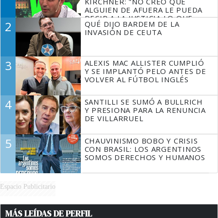
KIRCHNER: "NO CREO QUE
ALGUIEN DE AFUERA LE PUEDA
DECIR A LA JUSTICIA LO QUE
2
QUÉ DIJO BARDEM DE LA
TIENE QUE HACER"
INVASIÓN DE CEUTA
3
ALEXIS MAC ALLISTER CUMPLIÓ
Y SE IMPLANTÓ PELO ANTES DE
VOLVER AL FÚTBOL INGLÉS
4
SANTILLI SE SUMÓ A BULLRICH
Y PRESIONA PARA LA RENUNCIA
DE VILLARRUEL
5
CHAUVINISMO BOBO Y CRISIS
CON BRASIL: LOS ARGENTINOS
SOMOS DERECHOS Y HUMANOS
Espacio Publicitario
MÁS LEÍDAS DE PERFIL