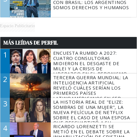
CON BRASIL: LOS ARGENTINOS
SOMOS DERECHOS Y HUMANOS
Espacio Publicitario
MÁS LEÍDAS DE PERFIL
1
ENCUESTA RUMBO A 2027:
CUATRO CONSULTORAS
MIDIERON EL DESGASTE DE
MILEI Y LA CRISIS DE
LIDERAZGO EN EL PERONISMO
2
TERCERA GUERRA MUNDIAL: LA
INTELIGENCIA ARTIFICIAL
REVELÓ CUÁLES SERÍAN LOS
PRIMEROS PAÍSES
LATINOAMERICANOS EN SER
3
LA HISTORIA REAL DE "ELIZE:
DERROTADOS
SOMBRAS DE UNA MUJER", LA
NUEVA PELÍCULA DE NETFLIX
SOBRE EL CASO DE UNA ESPOSA
QUE DESCUARTIZÓ A SU
4
RICARDO LORENZETTI SE
MARIDO
METIÓ EN EL DEBATE SOBRE LA
INHABILITACIÓN DE CRISTINA