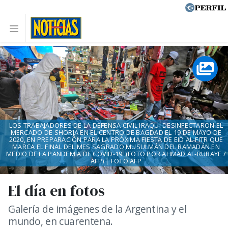
LOS TRABAJADORES DE LA DEFENSA CIVIL IRAQUÍ DESINFECTARON EL
MERCADO DE SHORJA EN EL CENTRO DE BAGDAD EL 19 DE MAYO DE
2020, EN PREPARACIÓN PARA LA PRÓXIMA FIESTA DE EID AL-FITR QUE
MARCA EL FINAL DEL MES SAGRADO MUSULMÁN DEL RAMADÁN EN
MEDIO DE LA PANDEMIA DE COVID-19. (FOTO POR AHMAD AL-RUBAYE /
AFP) | FOTO:AFP
El día en fotos
Galería de imágenes de la Argentina y el
mundo, en cuarentena.