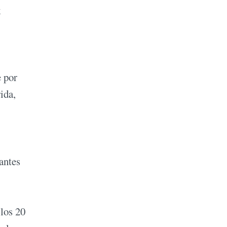
k
e por
ida,
antes
 los 20