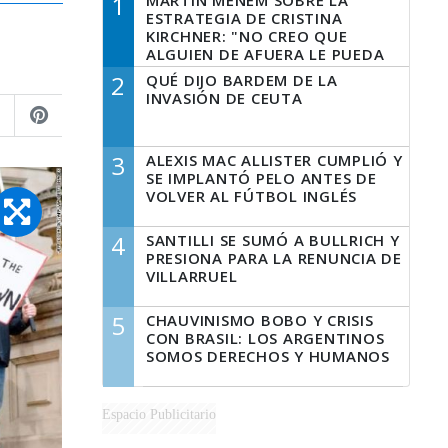
1
MARTÍN MENEM SOBRE LA
ESTRATEGIA DE CRISTINA
KIRCHNER: "NO CREO QUE
ALGUIEN DE AFUERA LE PUEDA
DECIR A LA JUSTICIA LO QUE
2
QUÉ DIJO BARDEM DE LA
TIENE QUE HACER"
INVASIÓN DE CEUTA
3
ALEXIS MAC ALLISTER CUMPLIÓ Y
SE IMPLANTÓ PELO ANTES DE
VOLVER AL FÚTBOL INGLÉS
4
SANTILLI SE SUMÓ A BULLRICH Y
PRESIONA PARA LA RENUNCIA DE
VILLARRUEL
5
CHAUVINISMO BOBO Y CRISIS
CON BRASIL: LOS ARGENTINOS
SOMOS DERECHOS Y HUMANOS
Espacio Publicitario