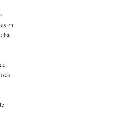
o
tes en
o ha
 de
Lives
te