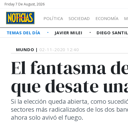
Friday 7 De August, 2026
POLÍTICA
SOCIEDAD
ECONOMÍA
M
TEMAS DEL DÍA
JAVIER MILEI
DIEGO SANTI
MUNDO |
02-11-2020 12:40
El fantasma de
que desate una
Si la elección queda abierta, como sucedi
sectores más radicalizados de los dos ban
ahora solo avivó el fuego.