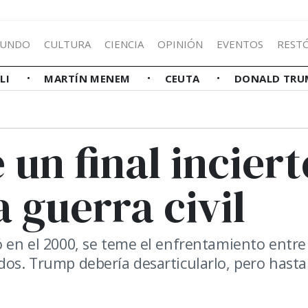
UNDO
CULTURA
CIENCIA
OPINIÓN
EVENTOS
REST
LLI
MARTÍN MENEM
CEUTA
DONALD TRU
 un final inciert
 guerra civil
ó en el 2000, se teme el enfrentamiento entre
dos. Trump debería desarticularlo, pero hasta