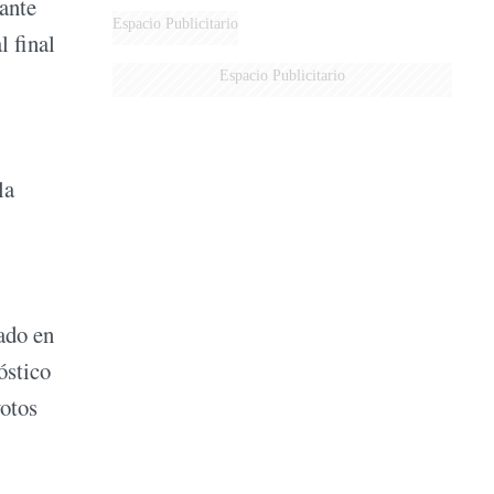
ante
Espacio Publicitario
l final
Espacio Publicitario
la
zado en
óstico
votos