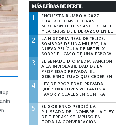
MÁS LEÍDAS DE PERFIL
1
ENCUESTA RUMBO A 2027:
CUATRO CONSULTORAS
MIDIERON EL DESGASTE DE MILEI
Y LA CRISIS DE LIDERAZGO EN EL
PERONISMO
2
LA HISTORIA REAL DE "ELIZE:
SOMBRAS DE UNA MUJER", LA
NUEVA PELÍCULA DE NETFLIX
SOBRE EL CASO DE UNA ESPOSA
QUE DESCUARTIZÓ A SU
3
EL SENADO DIO MEDIA SANCIÓN
MARIDO
A LA INVIOLABILIDAD DE LA
PROPIEDAD PRIVADA: EL
GOBIERNO TUVO QUE CEDER EN
LA LEY DEL MANEJO DEL FUEGO
4
LEY DE PROPIEDAD PRIVADA:
QUÉ SENADORES VOTARON A
rump
FAVOR Y CUÁLES EN CONTRA
iarán
5
EL GOBIERNO PERDIÓ LA
en.
PULSEADA DEL NOMBRE: LA "LEY
DE TIERRAS" SE IMPUSO EN
TODA LA CONVERSACIÓN
DIGITAL