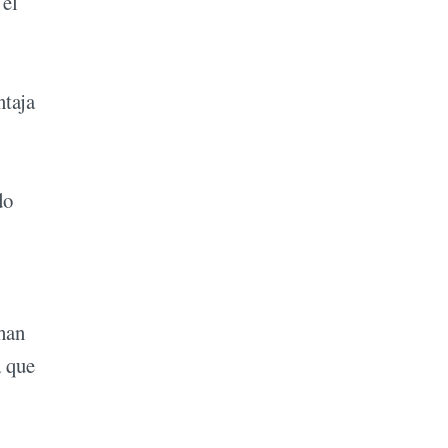
 el
ntaja
do
 han
a que