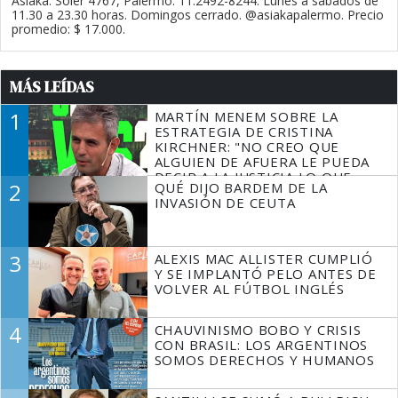
Asiaka. Soler 4767, Palermo. 11.2492-8244. Lunes a sábados de
11.30 a 23.30 horas. Domingos cerrado. @asiakapalermo. Precio
promedio: $ 17.000.
MÁS LEÍDAS
1
MARTÍN MENEM SOBRE LA
ESTRATEGIA DE CRISTINA
KIRCHNER: "NO CREO QUE
ALGUIEN DE AFUERA LE PUEDA
DECIR A LA JUSTICIA LO QUE
2
QUÉ DIJO BARDEM DE LA
TIENE QUE HACER"
INVASIÓN DE CEUTA
3
ALEXIS MAC ALLISTER CUMPLIÓ
Y SE IMPLANTÓ PELO ANTES DE
VOLVER AL FÚTBOL INGLÉS
4
CHAUVINISMO BOBO Y CRISIS
CON BRASIL: LOS ARGENTINOS
SOMOS DERECHOS Y HUMANOS