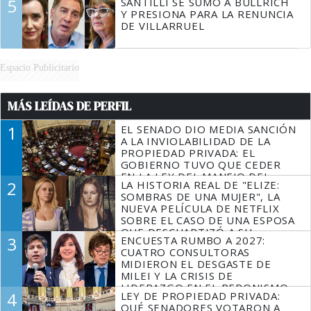
5
SANTILLI SE SUMÓ A BULLRICH
Y PRESIONA PARA LA RENUNCIA
DE VILLARRUEL
Espacio Publicitario
MÁS LEÍDAS DE PERFIL
1
EL SENADO DIO MEDIA SANCIÓN
A LA INVIOLABILIDAD DE LA
PROPIEDAD PRIVADA: EL
GOBIERNO TUVO QUE CEDER
EN LA LEY DEL MANEJO DEL
2
LA HISTORIA REAL DE "ELIZE:
FUEGO
SOMBRAS DE UNA MUJER", LA
NUEVA PELÍCULA DE NETFLIX
SOBRE EL CASO DE UNA ESPOSA
QUE DESCUARTIZÓ A SU
3
ENCUESTA RUMBO A 2027:
MARIDO
CUATRO CONSULTORAS
MIDIERON EL DESGASTE DE
MILEI Y LA CRISIS DE
LIDERAZGO EN EL PERONISMO
4
LEY DE PROPIEDAD PRIVADA:
QUÉ SENADORES VOTARON A