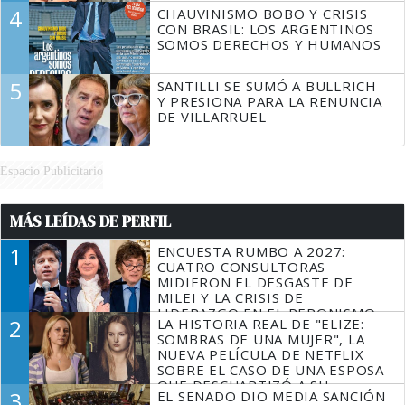
4
CHAUVINISMO BOBO Y CRISIS
CON BRASIL: LOS ARGENTINOS
SOMOS DERECHOS Y HUMANOS
5
SANTILLI SE SUMÓ A BULLRICH
Y PRESIONA PARA LA RENUNCIA
DE VILLARRUEL
Espacio Publicitario
MÁS LEÍDAS DE PERFIL
1
ENCUESTA RUMBO A 2027:
CUATRO CONSULTORAS
MIDIERON EL DESGASTE DE
MILEI Y LA CRISIS DE
LIDERAZGO EN EL PERONISMO
2
LA HISTORIA REAL DE "ELIZE:
SOMBRAS DE UNA MUJER", LA
NUEVA PELÍCULA DE NETFLIX
SOBRE EL CASO DE UNA ESPOSA
QUE DESCUARTIZÓ A SU
3
EL SENADO DIO MEDIA SANCIÓN
MARIDO