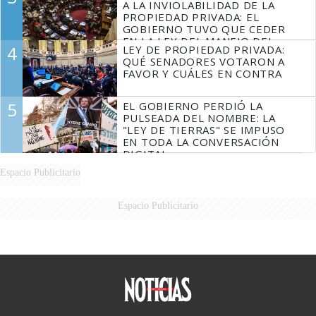
A LA INVIOLABILIDAD DE LA
PROPIEDAD PRIVADA: EL
GOBIERNO TUVO QUE CEDER
EN LA LEY DEL MANEJO DEL
4
LEY DE PROPIEDAD PRIVADA:
FUEGO
QUÉ SENADORES VOTARON A
FAVOR Y CUÁLES EN CONTRA
5
EL GOBIERNO PERDIÓ LA
PULSEADA DEL NOMBRE: LA
"LEY DE TIERRAS" SE IMPUSO
EN TODA LA CONVERSACIÓN
DIGITAL
Espacio Publicitario
Espacio Publicitario