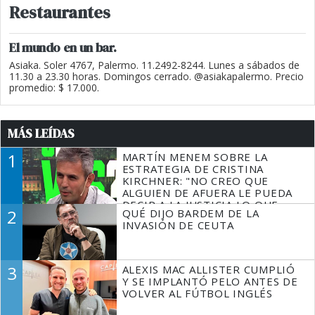
Restaurantes
El mundo en un bar.
Asiaka. Soler 4767, Palermo. 11.2492-8244. Lunes a sábados de
11.30 a 23.30 horas. Domingos cerrado. @asiakapalermo. Precio
promedio: $ 17.000.
MÁS LEÍDAS
1
MARTÍN MENEM SOBRE LA
ESTRATEGIA DE CRISTINA
KIRCHNER: "NO CREO QUE
ALGUIEN DE AFUERA LE PUEDA
DECIR A LA JUSTICIA LO QUE
2
QUÉ DIJO BARDEM DE LA
TIENE QUE HACER"
INVASIÓN DE CEUTA
3
ALEXIS MAC ALLISTER CUMPLIÓ
Y SE IMPLANTÓ PELO ANTES DE
VOLVER AL FÚTBOL INGLÉS