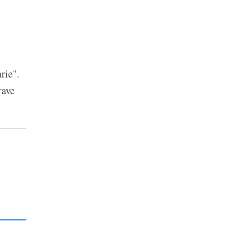
rie".
rave