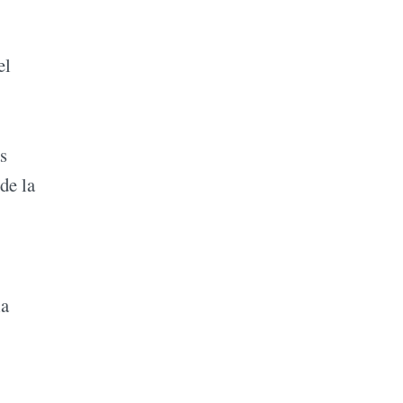
el
s
de la
la