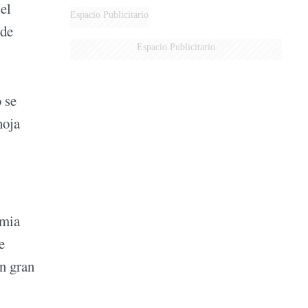
el
Espacio Publicitario
 de
Espacio Publicitario
 se
noja
emia
e
un gran