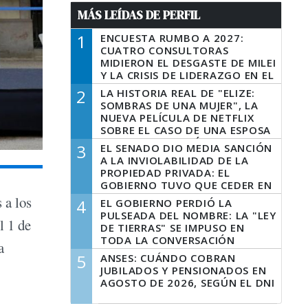
MÁS LEÍDAS DE PERFIL
1
ENCUESTA RUMBO A 2027:
CUATRO CONSULTORAS
MIDIERON EL DESGASTE DE MILEI
Y LA CRISIS DE LIDERAZGO EN EL
PERONISMO
2
LA HISTORIA REAL DE "ELIZE:
SOMBRAS DE UNA MUJER", LA
NUEVA PELÍCULA DE NETFLIX
SOBRE EL CASO DE UNA ESPOSA
QUE DESCUARTIZÓ A SU
3
EL SENADO DIO MEDIA SANCIÓN
MARIDO
A LA INVIOLABILIDAD DE LA
PROPIEDAD PRIVADA: EL
GOBIERNO TUVO QUE CEDER EN
LA LEY DEL MANEJO DEL FUEGO
 a los
4
EL GOBIERNO PERDIÓ LA
PULSEADA DEL NOMBRE: LA "LEY
l 1 de
DE TIERRAS" SE IMPUSO EN
TODA LA CONVERSACIÓN
a
DIGITAL
5
ANSES: CUÁNDO COBRAN
JUBILADOS Y PENSIONADOS EN
AGOSTO DE 2026, SEGÚN EL DNI