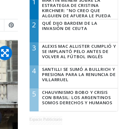
1
MARTÍN MENEM SOBRE LA
ESTRATEGIA DE CRISTINA
KIRCHNER: "NO CREO QUE
ALGUIEN DE AFUERA LE PUEDA
DECIR A LA JUSTICIA LO QUE
2
QUÉ DIJO BARDEM DE LA
TIENE QUE HACER"
INVASIÓN DE CEUTA
3
ALEXIS MAC ALLISTER CUMPLIÓ Y
SE IMPLANTÓ PELO ANTES DE
VOLVER AL FÚTBOL INGLÉS
4
SANTILLI SE SUMÓ A BULLRICH Y
PRESIONA PARA LA RENUNCIA DE
VILLARRUEL
5
CHAUVINISMO BOBO Y CRISIS
CON BRASIL: LOS ARGENTINOS
SOMOS DERECHOS Y HUMANOS
Espacio Publicitario