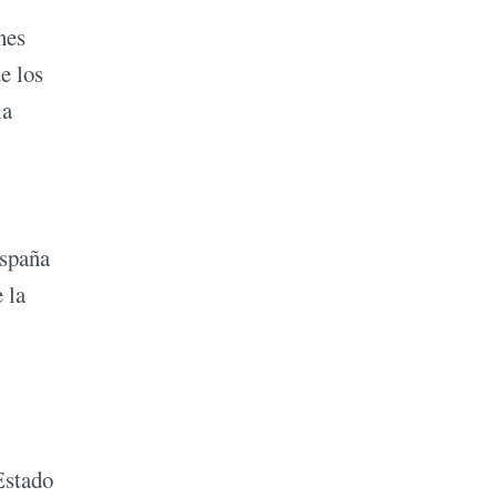
nes
e los
ia
España
 la
Estado