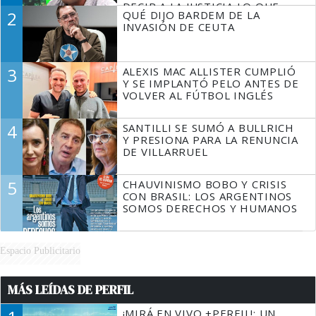
DECIR A LA JUSTICIA LO QUE
2
QUÉ DIJO BARDEM DE LA
TIENE QUE HACER"
INVASIÓN DE CEUTA
3
ALEXIS MAC ALLISTER CUMPLIÓ
Y SE IMPLANTÓ PELO ANTES DE
VOLVER AL FÚTBOL INGLÉS
4
SANTILLI SE SUMÓ A BULLRICH
Y PRESIONA PARA LA RENUNCIA
DE VILLARRUEL
5
CHAUVINISMO BOBO Y CRISIS
CON BRASIL: LOS ARGENTINOS
SOMOS DERECHOS Y HUMANOS
Espacio Publicitario
MÁS LEÍDAS DE PERFIL
¡MIRÁ EN VIVO +PERFIL!: UN