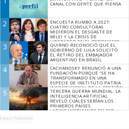
1
CANAL CON GENTE QUE PIENSA
2
ENCUESTA RUMBO A 2027:
CUATRO CONSULTORAS
MIDIERON EL DESGASTE DE
MILEI Y LA CRISIS DE
LIDERAZGO EN EL PERONISMO
3
QUIRNO RECONOCIÓ QUE EL
GOBIERNO DE LULA SOLICITÓ
EL RETIRO DEL EMBAJADOR
ARGENTINO EN BRASIL
4
CACHANOSKY RENUNCIÓ A UNA
FUNDACIÓN PORQUE "SE HA
TRANSFORMADO EN UNA
ESPECIE DE INSTITUTO PATRIA
INCONDICIONAL DE LA GESTIÓN
5
TERCERA GUERRA MUNDIAL: LA
DE MILEI"
INTELIGENCIA ARTIFICIAL
REVELÓ CUÁLES SERÍAN LOS
PRIMEROS PAÍSES
LATINOAMERICANOS EN SER
DERROTADOS
Espacio Publicitario