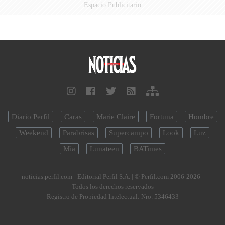
Espacio Publicitario
Diario Perfil
Caras
Marie Claire
Fortuna
Hombre
Weekend
Parabrisas
Supercampo
Look
Luz
Mía
Lunateen
BATimes
noticias.perfil.com - Editorial Perfil S.A.
| © Perfil.com 2006-2026 -
Todos los derechos reservados
Registro de Propiedad Intelectual: Nro. 5346433