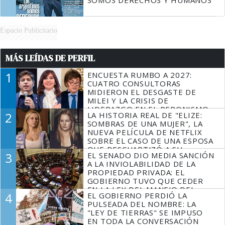
SOMOS DERECHOS Y HUMANOS
Espacio Publicitario
MÁS LEÍDAS DE PERFIL
1
ENCUESTA RUMBO A 2027:
CUATRO CONSULTORAS
MIDIERON EL DESGASTE DE
MILEI Y LA CRISIS DE
LIDERAZGO EN EL PERONISMO
2
LA HISTORIA REAL DE "ELIZE:
SOMBRAS DE UNA MUJER", LA
NUEVA PELÍCULA DE NETFLIX
SOBRE EL CASO DE UNA ESPOSA
QUE DESCUARTIZÓ A SU
3
EL SENADO DIO MEDIA SANCIÓN
MARIDO
A LA INVIOLABILIDAD DE LA
PROPIEDAD PRIVADA: EL
GOBIERNO TUVO QUE CEDER
EN LA LEY DEL MANEJO DEL
4
EL GOBIERNO PERDIÓ LA
FUEGO
PULSEADA DEL NOMBRE: LA
"LEY DE TIERRAS" SE IMPUSO
EN TODA LA CONVERSACIÓN