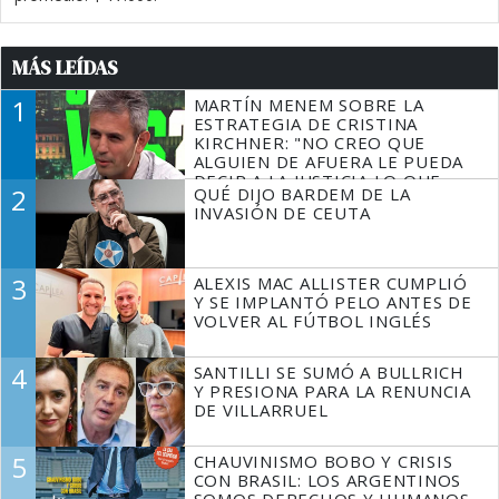
MÁS LEÍDAS
1
MARTÍN MENEM SOBRE LA
ESTRATEGIA DE CRISTINA
KIRCHNER: "NO CREO QUE
ALGUIEN DE AFUERA LE PUEDA
DECIR A LA JUSTICIA LO QUE
2
QUÉ DIJO BARDEM DE LA
TIENE QUE HACER"
INVASIÓN DE CEUTA
3
ALEXIS MAC ALLISTER CUMPLIÓ
Y SE IMPLANTÓ PELO ANTES DE
VOLVER AL FÚTBOL INGLÉS
4
SANTILLI SE SUMÓ A BULLRICH
Y PRESIONA PARA LA RENUNCIA
DE VILLARRUEL
5
CHAUVINISMO BOBO Y CRISIS
CON BRASIL: LOS ARGENTINOS