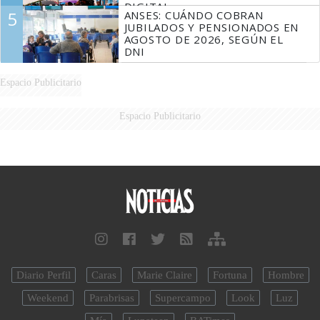
DIGITAL
5
ANSES: CUÁNDO COBRAN
JUBILADOS Y PENSIONADOS EN
AGOSTO DE 2026, SEGÚN EL
DNI
Espacio Publicitario
Espacio Publicitario
Diario Perfil
Caras
Marie Claire
Fortuna
Hombre
Weekend
Parabrisas
Supercampo
Look
Luz