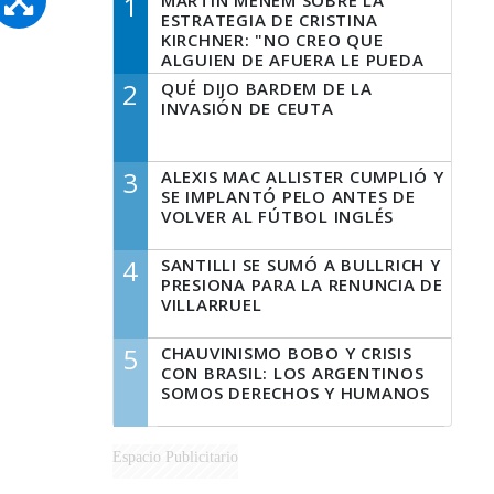
1
MARTÍN MENEM SOBRE LA
ESTRATEGIA DE CRISTINA
KIRCHNER: "NO CREO QUE
ALGUIEN DE AFUERA LE PUEDA
DECIR A LA JUSTICIA LO QUE
2
QUÉ DIJO BARDEM DE LA
TIENE QUE HACER"
INVASIÓN DE CEUTA
3
ALEXIS MAC ALLISTER CUMPLIÓ Y
SE IMPLANTÓ PELO ANTES DE
VOLVER AL FÚTBOL INGLÉS
4
SANTILLI SE SUMÓ A BULLRICH Y
PRESIONA PARA LA RENUNCIA DE
VILLARRUEL
5
CHAUVINISMO BOBO Y CRISIS
CON BRASIL: LOS ARGENTINOS
SOMOS DERECHOS Y HUMANOS
Espacio Publicitario