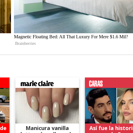
 de
Manicura vanilla
Así fue la histor