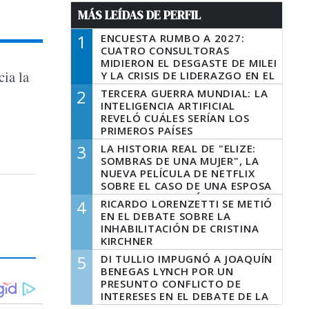
MÁS LEÍDAS DE PERFIL
1
ENCUESTA RUMBO A 2027:
CUATRO CONSULTORAS
MIDIERON EL DESGASTE DE MILEI
cia la
Y LA CRISIS DE LIDERAZGO EN EL
PERONISMO
2
TERCERA GUERRA MUNDIAL: LA
INTELIGENCIA ARTIFICIAL
REVELÓ CUÁLES SERÍAN LOS
PRIMEROS PAÍSES
LATINOAMERICANOS EN SER
3
LA HISTORIA REAL DE "ELIZE:
DERROTADOS
SOMBRAS DE UNA MUJER", LA
NUEVA PELÍCULA DE NETFLIX
SOBRE EL CASO DE UNA ESPOSA
QUE DESCUARTIZÓ A SU
4
RICARDO LORENZETTI SE METIÓ
MARIDO
EN EL DEBATE SOBRE LA
INHABILITACIÓN DE CRISTINA
KIRCHNER
5
DI TULLIO IMPUGNÓ A JOAQUÍN
BENEGAS LYNCH POR UN
PRESUNTO CONFLICTO DE
INTERESES EN EL DEBATE DE LA
LEY DE TIERRAS