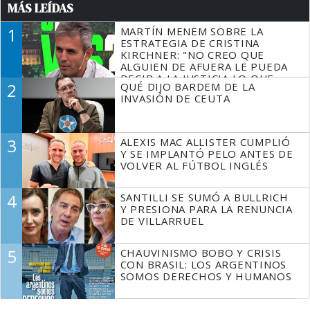
MÁS LEÍDAS
1
MARTÍN MENEM SOBRE LA
ESTRATEGIA DE CRISTINA
KIRCHNER: "NO CREO QUE
ALGUIEN DE AFUERA LE PUEDA
DECIR A LA JUSTICIA LO QUE
2
QUÉ DIJO BARDEM DE LA
TIENE QUE HACER"
INVASIÓN DE CEUTA
3
ALEXIS MAC ALLISTER CUMPLIÓ
Y SE IMPLANTÓ PELO ANTES DE
VOLVER AL FÚTBOL INGLÉS
4
SANTILLI SE SUMÓ A BULLRICH
Y PRESIONA PARA LA RENUNCIA
DE VILLARRUEL
5
CHAUVINISMO BOBO Y CRISIS
CON BRASIL: LOS ARGENTINOS
SOMOS DERECHOS Y HUMANOS