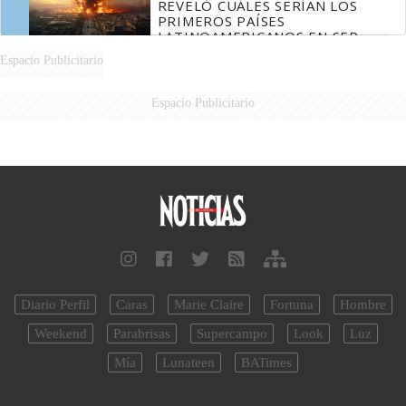
REVELÓ CUÁLES SERÍAN LOS
PRIMEROS PAÍSES
LATINOAMERICANOS EN SER
DERROTADOS
Espacio Publicitario
Espacio Publicitario
Diario Perfil
Caras
Marie Claire
Fortuna
Hombre
Weekend
Parabrisas
Supercampo
Look
Luz
Mía
Lunateen
BATimes