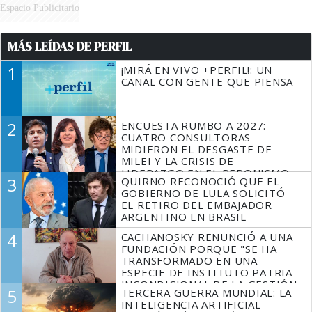
Espacio Publicitario
MÁS LEÍDAS DE PERFIL
1
¡MIRÁ EN VIVO +PERFIL!: UN
CANAL CON GENTE QUE PIENSA
2
ENCUESTA RUMBO A 2027:
CUATRO CONSULTORAS
MIDIERON EL DESGASTE DE
MILEI Y LA CRISIS DE
LIDERAZGO EN EL PERONISMO
3
QUIRNO RECONOCIÓ QUE EL
GOBIERNO DE LULA SOLICITÓ
EL RETIRO DEL EMBAJADOR
ARGENTINO EN BRASIL
4
CACHANOSKY RENUNCIÓ A UNA
FUNDACIÓN PORQUE "SE HA
TRANSFORMADO EN UNA
ESPECIE DE INSTITUTO PATRIA
INCONDICIONAL DE LA GESTIÓN
5
TERCERA GUERRA MUNDIAL: LA
DE MILEI"
INTELIGENCIA ARTIFICIAL