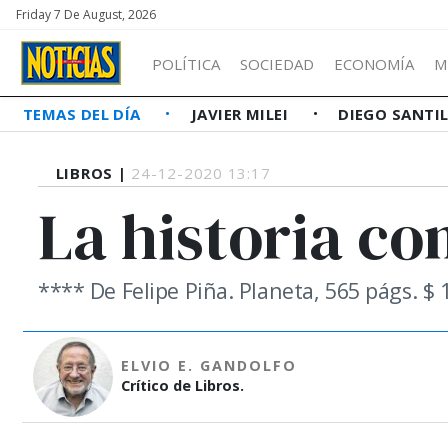
Friday 7 De August, 2026
POLÍTICA
SOCIEDAD
ECONOMÍA
M
TEMAS DEL DÍA
JAVIER MILEI
DIEGO SANTI
LIBROS |
24-12-2020 13:17
La historia c
**** De Felipe Piña. Planeta, 565 págs. $ 
ELVIO E. GANDOLFO
Crítico de Libros.