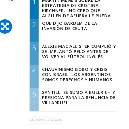
1
MARTÍN MENEM SOBRE LA
ESTRATEGIA DE CRISTINA
KIRCHNER: "NO CREO QUE
ALGUIEN DE AFUERA LE PUEDA
DECIR A LA JUSTICIA LO QUE
2
QUÉ DIJO BARDEM DE LA
TIENE QUE HACER"
INVASIÓN DE CEUTA
3
ALEXIS MAC ALLISTER CUMPLIÓ Y
SE IMPLANTÓ PELO ANTES DE
VOLVER AL FÚTBOL INGLÉS
4
CHAUVINISMO BOBO Y CRISIS
CON BRASIL: LOS ARGENTINOS
SOMOS DERECHOS Y HUMANOS
5
SANTILLI SE SUMÓ A BULLRICH Y
PRESIONA PARA LA RENUNCIA DE
VILLARRUEL
Espacio Publicitario