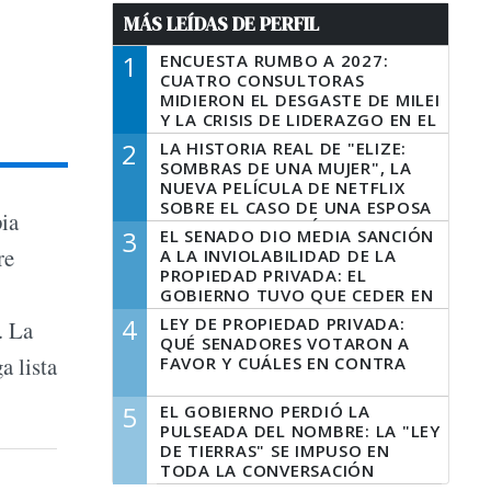
MÁS LEÍDAS DE PERFIL
1
ENCUESTA RUMBO A 2027:
CUATRO CONSULTORAS
MIDIERON EL DESGASTE DE MILEI
Y LA CRISIS DE LIDERAZGO EN EL
PERONISMO
2
LA HISTORIA REAL DE "ELIZE:
SOMBRAS DE UNA MUJER", LA
NUEVA PELÍCULA DE NETFLIX
SOBRE EL CASO DE UNA ESPOSA
pia
QUE DESCUARTIZÓ A SU
3
EL SENADO DIO MEDIA SANCIÓN
MARIDO
re
A LA INVIOLABILIDAD DE LA
PROPIEDAD PRIVADA: EL
GOBIERNO TUVO QUE CEDER EN
LA LEY DEL MANEJO DEL FUEGO
4
LEY DE PROPIEDAD PRIVADA:
. La
QUÉ SENADORES VOTARON A
a lista
FAVOR Y CUÁLES EN CONTRA
5
EL GOBIERNO PERDIÓ LA
PULSEADA DEL NOMBRE: LA "LEY
DE TIERRAS" SE IMPUSO EN
TODA LA CONVERSACIÓN
DIGITAL