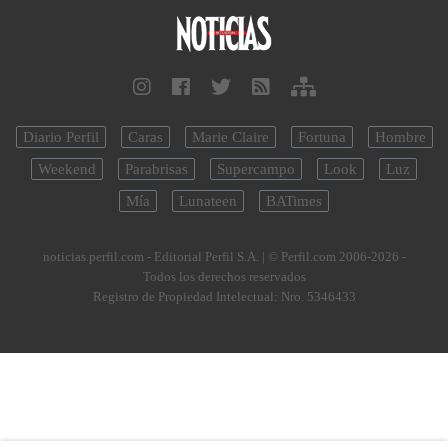
Diario Perfil
Caras
Marie Claire
Fortuna
Hombre
Weekend
Parabrisas
Supercampo
Look
Luz
Mía
Lunateen
BATimes
noticias.perfil.com - Editorial Perfil S.A.
| © Perfil.com 2006-2026 -
Todos los derechos reservados
Registro de Propiedad Intelectual: Nro. 5346433