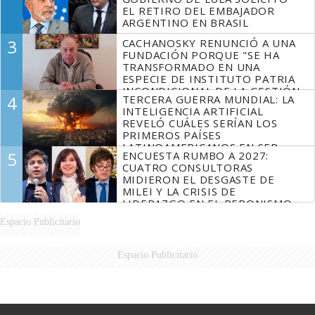
EL RETIRO DEL EMBAJADOR
ARGENTINO EN BRASIL
3
CACHANOSKY RENUNCIÓ A UNA
FUNDACIÓN PORQUE "SE HA
TRANSFORMADO EN UNA
ESPECIE DE INSTITUTO PATRIA
INCONDICIONAL DE LA GESTIÓN
4
TERCERA GUERRA MUNDIAL: LA
DE MILEI"
INTELIGENCIA ARTIFICIAL
REVELÓ CUÁLES SERÍAN LOS
PRIMEROS PAÍSES
LATINOAMERICANOS EN SER
5
ENCUESTA RUMBO A 2027:
DERROTADOS
CUATRO CONSULTORAS
MIDIERON EL DESGASTE DE
MILEI Y LA CRISIS DE
LIDERAZGO EN EL PERONISMO
Espacio Publicitario
Espacio Publicitario