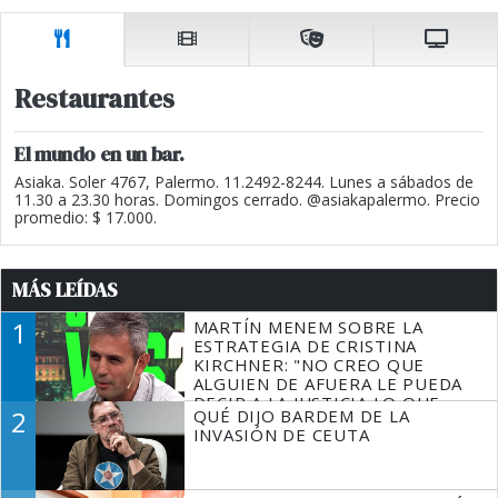
Restaurantes
El mundo en un bar.
Asiaka. Soler 4767, Palermo. 11.2492-8244. Lunes a sábados de
11.30 a 23.30 horas. Domingos cerrado. @asiakapalermo. Precio
promedio: $ 17.000.
MÁS LEÍDAS
1
MARTÍN MENEM SOBRE LA
ESTRATEGIA DE CRISTINA
KIRCHNER: "NO CREO QUE
ALGUIEN DE AFUERA LE PUEDA
DECIR A LA JUSTICIA LO QUE
2
QUÉ DIJO BARDEM DE LA
TIENE QUE HACER"
INVASIÓN DE CEUTA