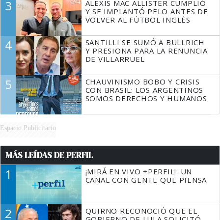
3
ALEXIS MAC ALLISTER CUMPLIÓ
Y SE IMPLANTÓ PELO ANTES DE
VOLVER AL FÚTBOL INGLÉS
4
SANTILLI SE SUMÓ A BULLRICH
Y PRESIONA PARA LA RENUNCIA
DE VILLARRUEL
5
CHAUVINISMO BOBO Y CRISIS
CON BRASIL: LOS ARGENTINOS
SOMOS DERECHOS Y HUMANOS
Espacio Publicitario
MÁS LEÍDAS DE PERFIL
1
¡MIRÁ EN VIVO +PERFIL!: UN
CANAL CON GENTE QUE PIENSA
2
QUIRNO RECONOCIÓ QUE EL
GOBIERNO DE LULA SOLICITÓ