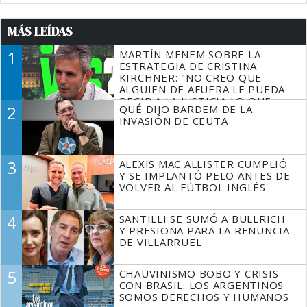
MÁS LEÍDAS
1
MARTÍN MENEM SOBRE LA
ESTRATEGIA DE CRISTINA
KIRCHNER: "NO CREO QUE
ALGUIEN DE AFUERA LE PUEDA
DECIR A LA JUSTICIA LO QUE
2
QUÉ DIJO BARDEM DE LA
TIENE QUE HACER"
INVASIÓN DE CEUTA
3
ALEXIS MAC ALLISTER CUMPLIÓ
Y SE IMPLANTÓ PELO ANTES DE
VOLVER AL FÚTBOL INGLÉS
4
SANTILLI SE SUMÓ A BULLRICH
Y PRESIONA PARA LA RENUNCIA
DE VILLARRUEL
5
CHAUVINISMO BOBO Y CRISIS
CON BRASIL: LOS ARGENTINOS
SOMOS DERECHOS Y HUMANOS