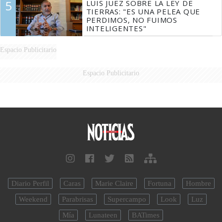
5
LUIS JUEZ SOBRE LA LEY DE
TIERRAS: "ES UNA PELEA QUE
PERDIMOS, NO FUIMOS
INTELIGENTES"
Espacio Publicitario
Espacio Publicitario
Diario Perfil
Caras
Marie Claire
Fortuna
Hombre
Weekend
Parabrisas
Supercampo
Look
Luz
Mía
Lunateen
BATimes