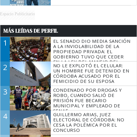
Espacio Publicitario
MÁS LEÍDAS DE PERFIL
1
EL SENADO DIO MEDIA SANCIÓN
A LA INVIOLABILIDAD DE LA
PROPIEDAD PRIVADA: EL
GOBIERNO TUVO QUE CEDER
EN LA LEY DEL MANEJO DEL
2
NO LE EXPLOTÓ EL CELULAR:
FUEGO
UN HOMBRE FUE DETENIDO EN
CÓRDOBA ACUSADO POR EL
FEMICIDIO DE SU ESPOSA
3
CONDENADO POR DROGAS Y
ROBO, CUANDO SALIÓ DE
PRISIÓN FUE BECARIO
MUNICIPAL Y EMPLEADO DE
SENAF
4
GUILLERMO ARIAS, JUEZ
ELECTORAL DE CÓRDOBA: NO
CESA LA POLÉMICA POR EL
CONCURSO