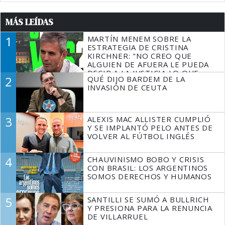
MÁS LEÍDAS
1
MARTÍN MENEM SOBRE LA
ESTRATEGIA DE CRISTINA
KIRCHNER: "NO CREO QUE
ALGUIEN DE AFUERA LE PUEDA
DECIR A LA JUSTICIA LO QUE
2
QUÉ DIJO BARDEM DE LA
TIENE QUE HACER"
INVASIÓN DE CEUTA
3
ALEXIS MAC ALLISTER CUMPLIÓ
Y SE IMPLANTÓ PELO ANTES DE
VOLVER AL FÚTBOL INGLÉS
4
CHAUVINISMO BOBO Y CRISIS
CON BRASIL: LOS ARGENTINOS
SOMOS DERECHOS Y HUMANOS
5
SANTILLI SE SUMÓ A BULLRICH
Y PRESIONA PARA LA RENUNCIA
DE VILLARRUEL