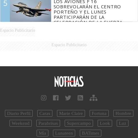
5
LOS AVIONES F 16
SOBREVOLARÁN EL CENTRO
PORTEÑO Y EL LUNES
PARTICIPARÁN DE LA
CELEBRACIÓN DE LA FUERZA
AÉREA
Espacio Publicitario
Espacio Publicitario
Diario Perfil
Caras
Marie Claire
Fortuna
Hombre
Weekend
Parabrisas
Supercampo
Look
Luz
Mía
Lunateen
BATimes