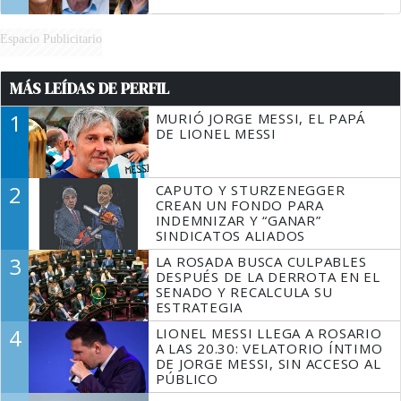
Espacio Publicitario
MÁS LEÍDAS DE PERFIL
1
MURIÓ JORGE MESSI, EL PAPÁ
DE LIONEL MESSI
2
CAPUTO Y STURZENEGGER
CREAN UN FONDO PARA
INDEMNIZAR Y “GANAR”
SINDICATOS ALIADOS
3
LA ROSADA BUSCA CULPABLES
DESPUÉS DE LA DERROTA EN EL
SENADO Y RECALCULA SU
ESTRATEGIA
4
LIONEL MESSI LLEGA A ROSARIO
A LAS 20.30: VELATORIO ÍNTIMO
DE JORGE MESSI, SIN ACCESO AL
PÚBLICO