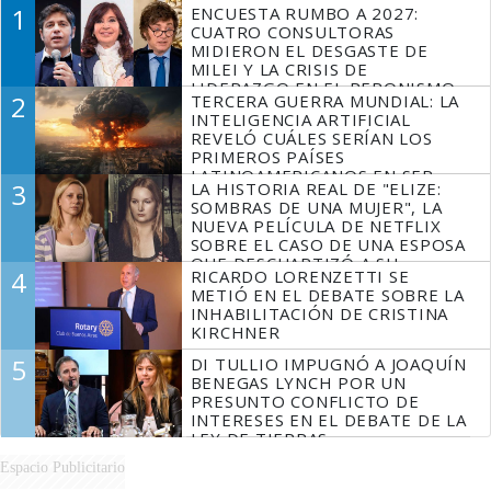
1
ENCUESTA RUMBO A 2027:
CUATRO CONSULTORAS
MIDIERON EL DESGASTE DE
MILEI Y LA CRISIS DE
LIDERAZGO EN EL PERONISMO
2
TERCERA GUERRA MUNDIAL: LA
INTELIGENCIA ARTIFICIAL
REVELÓ CUÁLES SERÍAN LOS
PRIMEROS PAÍSES
LATINOAMERICANOS EN SER
3
LA HISTORIA REAL DE "ELIZE:
DERROTADOS
SOMBRAS DE UNA MUJER", LA
NUEVA PELÍCULA DE NETFLIX
SOBRE EL CASO DE UNA ESPOSA
QUE DESCUARTIZÓ A SU
4
RICARDO LORENZETTI SE
MARIDO
METIÓ EN EL DEBATE SOBRE LA
INHABILITACIÓN DE CRISTINA
KIRCHNER
5
DI TULLIO IMPUGNÓ A JOAQUÍN
BENEGAS LYNCH POR UN
PRESUNTO CONFLICTO DE
INTERESES EN EL DEBATE DE LA
LEY DE TIERRAS
Espacio Publicitario