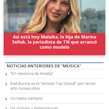
Así está hoy Malaika, la hija de Marina
Señuk, la periodista de TN que arrancó
como modelo
NOTICIAS ANTERIORES DE "MÚSICA"
“En memoria de Amalia”
Bad Bunny es el “Artista Top Global” por tercer
año consecutivo
Un hasta siempre
De violines y heterodoxias