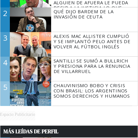
ALGUIEN DE AFUERA LE PUEDA
DECIR A LA JUSTICIA LO QUE
2
QUÉ DIJO BARDEM DE LA
TIENE QUE HACER"
INVASIÓN DE CEUTA
3
ALEXIS MAC ALLISTER CUMPLIÓ
Y SE IMPLANTÓ PELO ANTES DE
VOLVER AL FÚTBOL INGLÉS
4
SANTILLI SE SUMÓ A BULLRICH
Y PRESIONA PARA LA RENUNCIA
DE VILLARRUEL
5
CHAUVINISMO BOBO Y CRISIS
CON BRASIL: LOS ARGENTINOS
SOMOS DERECHOS Y HUMANOS
Espacio Publicitario
MÁS LEÍDAS DE PERFIL