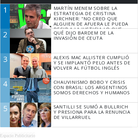
1
MARTÍN MENEM SOBRE LA
ESTRATEGIA DE CRISTINA
KIRCHNER: "NO CREO QUE
ALGUIEN DE AFUERA LE PUEDA
DECIR A LA JUSTICIA LO QUE
2
QUÉ DIJO BARDEM DE LA
TIENE QUE HACER"
INVASIÓN DE CEUTA
3
ALEXIS MAC ALLISTER CUMPLIÓ
Y SE IMPLANTÓ PELO ANTES DE
VOLVER AL FÚTBOL INGLÉS
4
CHAUVINISMO BOBO Y CRISIS
CON BRASIL: LOS ARGENTINOS
SOMOS DERECHOS Y HUMANOS
5
SANTILLI SE SUMÓ A BULLRICH
Y PRESIONA PARA LA RENUNCIA
DE VILLARRUEL
Espacio Publicitario