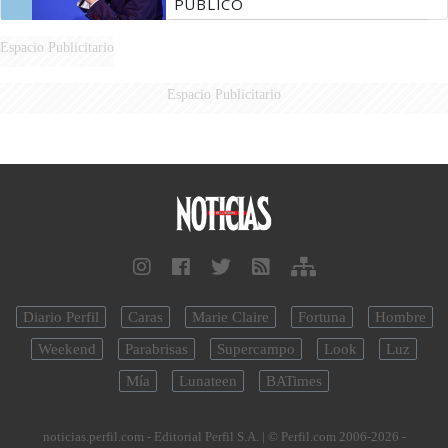
PÚBLICO
Espacio Publicitario
Espacio Publicitario
Diario Perfil
Caras
Marie Claire
Fortuna
Hombre
Weekend
Parabrisas
Supercampo
Look
Luz
Mía
Lunateen
BATimes
noticias.perfil.com - Editorial Perfil S.A.
| © Perfil.com 2006-2026 -