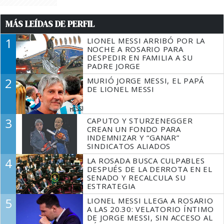
MÁS LEÍDAS DE PERFIL
1
LIONEL MESSI ARRIBÓ POR LA
NOCHE A ROSARIO PARA
DESPEDIR EN FAMILIA A SU
PADRE JORGE
2
MURIÓ JORGE MESSI, EL PAPÁ
DE LIONEL MESSI
3
CAPUTO Y STURZENEGGER
CREAN UN FONDO PARA
INDEMNIZAR Y “GANAR”
SINDICATOS ALIADOS
4
LA ROSADA BUSCA CULPABLES
DESPUÉS DE LA DERROTA EN EL
SENADO Y RECALCULA SU
ESTRATEGIA
5
LIONEL MESSI LLEGA A ROSARIO
A LAS 20.30: VELATORIO ÍNTIMO
DE JORGE MESSI, SIN ACCESO AL