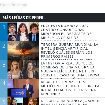
Espacio Publicitario
MÁS LEÍDAS DE PERFIL
1
ENCUESTA RUMBO A 2027:
CUATRO CONSULTORAS
MIDIERON EL DESGASTE DE
MILEI Y LA CRISIS DE
LIDERAZGO EN EL PERONISMO
2
TERCERA GUERRA MUNDIAL: LA
INTELIGENCIA ARTIFICIAL
REVELÓ CUÁLES SERÍAN LOS
PRIMEROS PAÍSES
LATINOAMERICANOS EN SER
3
LA HISTORIA REAL DE "ELIZE:
DERROTADOS
SOMBRAS DE UNA MUJER", LA
NUEVA PELÍCULA DE NETFLIX
SOBRE EL CASO DE UNA ESPOSA
QUE DESCUARTIZÓ A SU
4
RICARDO LORENZETTI SE
MARIDO
METIÓ EN EL DEBATE SOBRE LA
INHABILITACIÓN DE CRISTINA
KIRCHNER
5
DI TULLIO IMPUGNÓ A JOAQUÍN
BENEGAS LYNCH POR UN