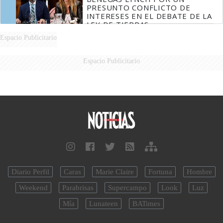
PRESUNTO CONFLICTO DE
INTERESES EN EL DEBATE DE LA
LEY DE TIERRAS
Espacio Publicitario
Espacio Publicitario
Diario Perfil
Caras
Marie Claire
Fortuna
Hombre
Weekend
Parabrisas
Supercampo
Look
Luz
Mía
Lunateen
BATimes