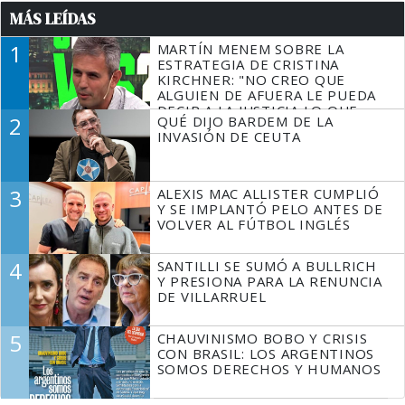
MÁS LEÍDAS
1
MARTÍN MENEM SOBRE LA
ESTRATEGIA DE CRISTINA
KIRCHNER: "NO CREO QUE
ALGUIEN DE AFUERA LE PUEDA
DECIR A LA JUSTICIA LO QUE
2
QUÉ DIJO BARDEM DE LA
TIENE QUE HACER"
INVASIÓN DE CEUTA
3
ALEXIS MAC ALLISTER CUMPLIÓ
Y SE IMPLANTÓ PELO ANTES DE
VOLVER AL FÚTBOL INGLÉS
4
SANTILLI SE SUMÓ A BULLRICH
Y PRESIONA PARA LA RENUNCIA
DE VILLARRUEL
5
CHAUVINISMO BOBO Y CRISIS
CON BRASIL: LOS ARGENTINOS
SOMOS DERECHOS Y HUMANOS