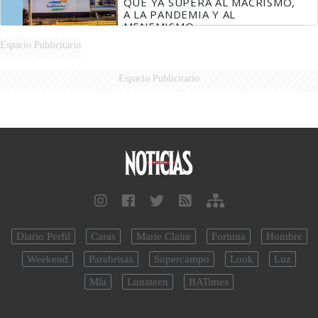
QUE YA SUPERA AL MACRISMO,
A LA PANDEMIA Y AL
MENEMISMO
Espacio Publicitario
Espacio Publicitario
Diario Perfil
Caras
Marie Claire
Fortuna
Hombre
Weekend
Parabrisas
Supercampo
Look
Luz
Mía
Lunateen
BATimes