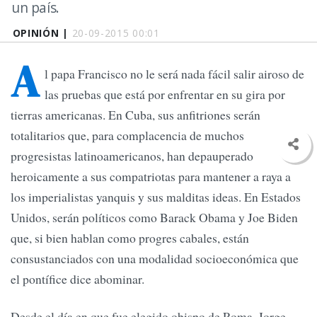
un país.
OPINIÓN |
20-09-2015 00:01
A
l papa Francisco no le será nada fácil salir airoso de
las pruebas que está por enfrentar en su gira por
tierras americanas. En Cuba, sus anfitriones serán
totalitarios que, para complacencia de muchos
progresistas latinoamericanos, han depauperado
heroicamente a sus compatriotas para mantener a raya a
los imperialistas yanquis y sus malditas ideas. En Estados
Unidos, serán políticos como Barack Obama y Joe Biden
que, si bien hablan como progres cabales, están
consustanciados con una modalidad socioeconómica que
el pontífice dice abominar.
Desde el día en que fue elegido obispo de Roma, Jorge