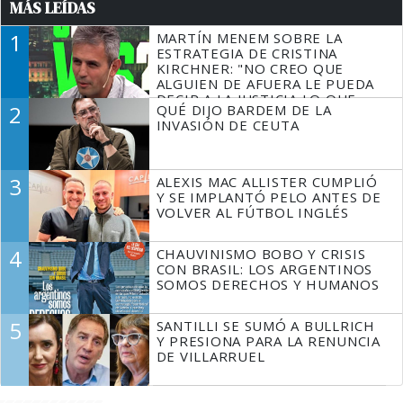
MÁS LEÍDAS
1
MARTÍN MENEM SOBRE LA
ESTRATEGIA DE CRISTINA
KIRCHNER: "NO CREO QUE
ALGUIEN DE AFUERA LE PUEDA
DECIR A LA JUSTICIA LO QUE
2
QUÉ DIJO BARDEM DE LA
TIENE QUE HACER"
INVASIÓN DE CEUTA
3
ALEXIS MAC ALLISTER CUMPLIÓ
Y SE IMPLANTÓ PELO ANTES DE
VOLVER AL FÚTBOL INGLÉS
4
CHAUVINISMO BOBO Y CRISIS
CON BRASIL: LOS ARGENTINOS
SOMOS DERECHOS Y HUMANOS
5
SANTILLI SE SUMÓ A BULLRICH
Y PRESIONA PARA LA RENUNCIA
DE VILLARRUEL