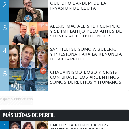
2
QUÉ DIJO BARDEM DE LA
TIENE QUE HACER"
INVASIÓN DE CEUTA
3
ALEXIS MAC ALLISTER CUMPLIÓ
Y SE IMPLANTÓ PELO ANTES DE
VOLVER AL FÚTBOL INGLÉS
4
SANTILLI SE SUMÓ A BULLRICH
Y PRESIONA PARA LA RENUNCIA
DE VILLARRUEL
5
CHAUVINISMO BOBO Y CRISIS
CON BRASIL: LOS ARGENTINOS
SOMOS DERECHOS Y HUMANOS
Espacio Publicitario
MÁS LEÍDAS DE PERFIL
1
ENCUESTA RUMBO A 2027: