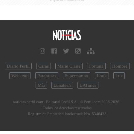
Diario Perfil
Caras
Marie Claire
Fortuna
Hombre
Weekend
Parabrisas
Supercampo
Look
Luz
Mía
Lunateen
BATimes
noticias.perfil.com - Editorial Perfil S.A.
| © Perfil.com 2006-2026 -
Todos los derechos reservados
Registro de Propiedad Intelectual: Nro. 5346433