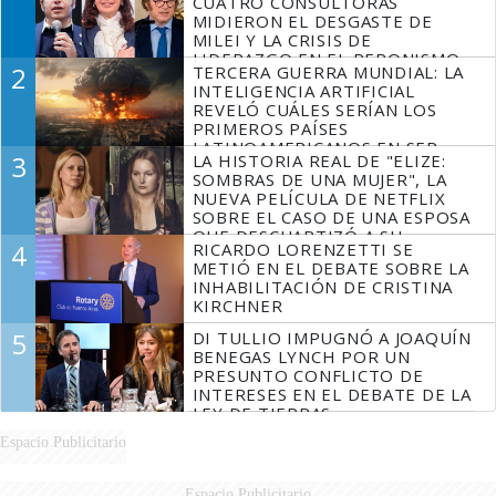
CUATRO CONSULTORAS
MIDIERON EL DESGASTE DE
MILEI Y LA CRISIS DE
LIDERAZGO EN EL PERONISMO
2
TERCERA GUERRA MUNDIAL: LA
INTELIGENCIA ARTIFICIAL
REVELÓ CUÁLES SERÍAN LOS
PRIMEROS PAÍSES
LATINOAMERICANOS EN SER
3
LA HISTORIA REAL DE "ELIZE:
DERROTADOS
SOMBRAS DE UNA MUJER", LA
NUEVA PELÍCULA DE NETFLIX
SOBRE EL CASO DE UNA ESPOSA
QUE DESCUARTIZÓ A SU
4
RICARDO LORENZETTI SE
MARIDO
METIÓ EN EL DEBATE SOBRE LA
INHABILITACIÓN DE CRISTINA
KIRCHNER
5
DI TULLIO IMPUGNÓ A JOAQUÍN
BENEGAS LYNCH POR UN
PRESUNTO CONFLICTO DE
INTERESES EN EL DEBATE DE LA
LEY DE TIERRAS
Espacio Publicitario
Espacio Publicitario