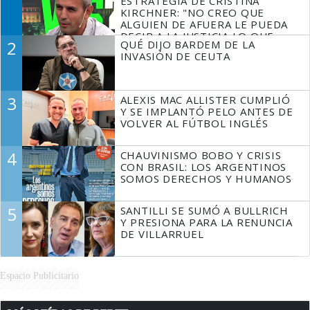
ESTRATEGIA DE CRISTINA
KIRCHNER: "NO CREO QUE
ALGUIEN DE AFUERA LE PUEDA
DECIR A LA JUSTICIA LO QUE
2
QUÉ DIJO BARDEM DE LA
TIENE QUE HACER"
INVASIÓN DE CEUTA
3
ALEXIS MAC ALLISTER CUMPLIÓ
Y SE IMPLANTÓ PELO ANTES DE
VOLVER AL FÚTBOL INGLÉS
4
CHAUVINISMO BOBO Y CRISIS
CON BRASIL: LOS ARGENTINOS
SOMOS DERECHOS Y HUMANOS
5
SANTILLI SE SUMÓ A BULLRICH
Y PRESIONA PARA LA RENUNCIA
DE VILLARRUEL
Espacio Publicitario