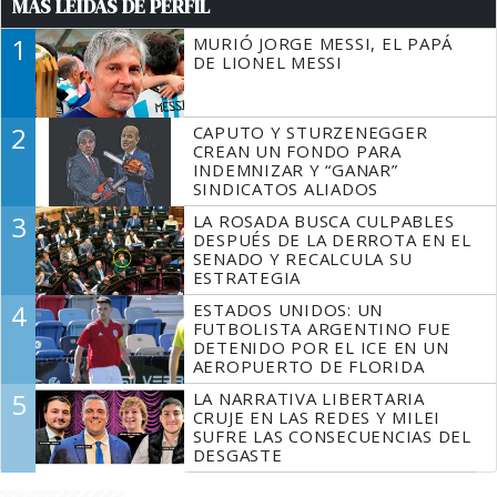
MÁS LEÍDAS DE PERFIL
1
MURIÓ JORGE MESSI, EL PAPÁ
DE LIONEL MESSI
2
CAPUTO Y STURZENEGGER
CREAN UN FONDO PARA
INDEMNIZAR Y “GANAR”
SINDICATOS ALIADOS
3
LA ROSADA BUSCA CULPABLES
DESPUÉS DE LA DERROTA EN EL
SENADO Y RECALCULA SU
ESTRATEGIA
4
ESTADOS UNIDOS: UN
FUTBOLISTA ARGENTINO FUE
DETENIDO POR EL ICE EN UN
AEROPUERTO DE FLORIDA
5
LA NARRATIVA LIBERTARIA
CRUJE EN LAS REDES Y MILEI
SUFRE LAS CONSECUENCIAS DEL
DESGASTE