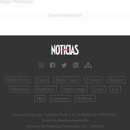
Espacio Publicitario
Espacio Publicitario
Diario Perfil
Caras
Marie Claire
Fortuna
Hombre
Weekend
Parabrisas
Supercampo
Look
Luz
Mía
Lunateen
BATimes
noticias.perfil.com - Editorial Perfil S.A.
| © Perfil.com 2006-2026 -
Todos los derechos reservados
Registro de Propiedad Intelectual: Nro. 5346433