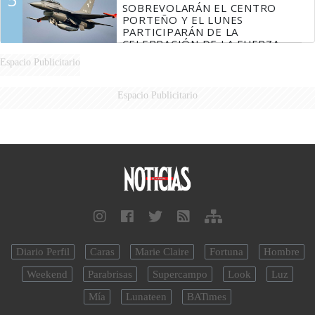
SOBREVOLARÁN EL CENTRO
PORTEÑO Y EL LUNES
PARTICIPARÁN DE LA
CELEBRACIÓN DE LA FUERZA
AÉREA
Espacio Publicitario
Espacio Publicitario
Diario Perfil
Caras
Marie Claire
Fortuna
Hombre
Weekend
Parabrisas
Supercampo
Look
Luz
Mía
Lunateen
BATimes