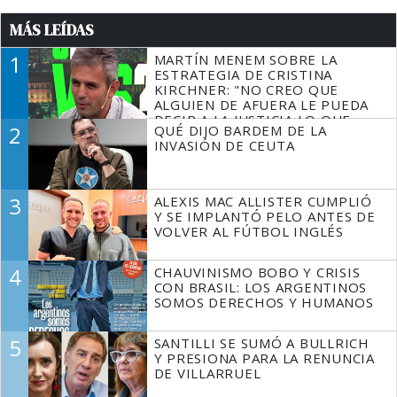
MÁS LEÍDAS
1
MARTÍN MENEM SOBRE LA
ESTRATEGIA DE CRISTINA
KIRCHNER: "NO CREO QUE
ALGUIEN DE AFUERA LE PUEDA
DECIR A LA JUSTICIA LO QUE
2
QUÉ DIJO BARDEM DE LA
TIENE QUE HACER"
INVASIÓN DE CEUTA
3
ALEXIS MAC ALLISTER CUMPLIÓ
Y SE IMPLANTÓ PELO ANTES DE
VOLVER AL FÚTBOL INGLÉS
4
CHAUVINISMO BOBO Y CRISIS
CON BRASIL: LOS ARGENTINOS
SOMOS DERECHOS Y HUMANOS
5
SANTILLI SE SUMÓ A BULLRICH
Y PRESIONA PARA LA RENUNCIA
DE VILLARRUEL