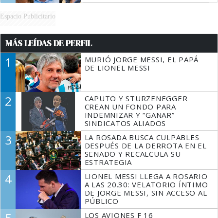
Espacio Publicitario
MÁS LEÍDAS DE PERFIL
1
MURIÓ JORGE MESSI, EL PAPÁ
DE LIONEL MESSI
2
CAPUTO Y STURZENEGGER
CREAN UN FONDO PARA
INDEMNIZAR Y “GANAR”
SINDICATOS ALIADOS
3
LA ROSADA BUSCA CULPABLES
DESPUÉS DE LA DERROTA EN EL
SENADO Y RECALCULA SU
ESTRATEGIA
4
LIONEL MESSI LLEGA A ROSARIO
A LAS 20.30: VELATORIO ÍNTIMO
DE JORGE MESSI, SIN ACCESO AL
PÚBLICO
5
LOS AVIONES F 16