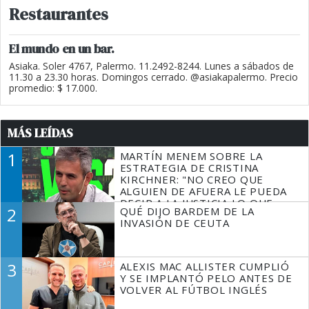
Restaurantes
El mundo en un bar.
Asiaka. Soler 4767, Palermo. 11.2492-8244. Lunes a sábados de
11.30 a 23.30 horas. Domingos cerrado. @asiakapalermo. Precio
promedio: $ 17.000.
MÁS LEÍDAS
1
MARTÍN MENEM SOBRE LA
ESTRATEGIA DE CRISTINA
KIRCHNER: "NO CREO QUE
ALGUIEN DE AFUERA LE PUEDA
DECIR A LA JUSTICIA LO QUE
2
QUÉ DIJO BARDEM DE LA
TIENE QUE HACER"
INVASIÓN DE CEUTA
3
ALEXIS MAC ALLISTER CUMPLIÓ
Y SE IMPLANTÓ PELO ANTES DE
VOLVER AL FÚTBOL INGLÉS