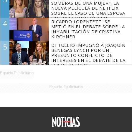
SOMBRAS DE UNA MUJER", LA
NUEVA PELÍCULA DE NETFLIX
SOBRE EL CASO DE UNA ESPOSA
QUE DESCUARTIZÓ A SU
4
RICARDO LORENZETTI SE
MARIDO
METIÓ EN EL DEBATE SOBRE LA
INHABILITACIÓN DE CRISTINA
KIRCHNER
5
DI TULLIO IMPUGNÓ A JOAQUÍN
BENEGAS LYNCH POR UN
PRESUNTO CONFLICTO DE
INTERESES EN EL DEBATE DE LA
LEY DE TIERRAS
Espacio Publicitario
Espacio Publicitario