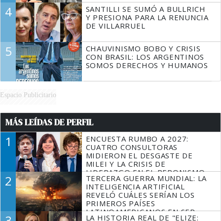
4
SANTILLI SE SUMÓ A BULLRICH
Y PRESIONA PARA LA RENUNCIA
DE VILLARRUEL
5
CHAUVINISMO BOBO Y CRISIS
CON BRASIL: LOS ARGENTINOS
SOMOS DERECHOS Y HUMANOS
Espacio Publicitario
MÁS LEÍDAS DE PERFIL
1
ENCUESTA RUMBO A 2027:
CUATRO CONSULTORAS
MIDIERON EL DESGASTE DE
MILEI Y LA CRISIS DE
LIDERAZGO EN EL PERONISMO
2
TERCERA GUERRA MUNDIAL: LA
INTELIGENCIA ARTIFICIAL
REVELÓ CUÁLES SERÍAN LOS
PRIMEROS PAÍSES
LATINOAMERICANOS EN SER
3
LA HISTORIA REAL DE "ELIZE:
DERROTADOS