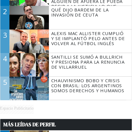
ALGUIEN DE AFUERA LE PUEDA
DECIR A LA JUSTICIA LO QUE
2
QUÉ DIJO BARDEM DE LA
TIENE QUE HACER"
INVASIÓN DE CEUTA
3
ALEXIS MAC ALLISTER CUMPLIÓ
Y SE IMPLANTÓ PELO ANTES DE
VOLVER AL FÚTBOL INGLÉS
4
SANTILLI SE SUMÓ A BULLRICH
Y PRESIONA PARA LA RENUNCIA
DE VILLARRUEL
5
CHAUVINISMO BOBO Y CRISIS
CON BRASIL: LOS ARGENTINOS
SOMOS DERECHOS Y HUMANOS
Espacio Publicitario
MÁS LEÍDAS DE PERFIL