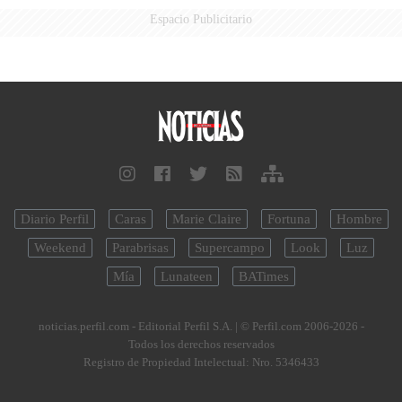
Espacio Publicitario
Diario Perfil
Caras
Marie Claire
Fortuna
Hombre
Weekend
Parabrisas
Supercampo
Look
Luz
Mía
Lunateen
BATimes
noticias.perfil.com - Editorial Perfil S.A.
| © Perfil.com 2006-2026 -
Todos los derechos reservados
Registro de Propiedad Intelectual: Nro. 5346433