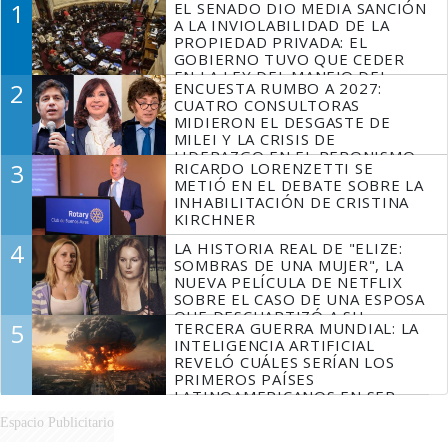
1
EL SENADO DIO MEDIA SANCIÓN
A LA INVIOLABILIDAD DE LA
PROPIEDAD PRIVADA: EL
GOBIERNO TUVO QUE CEDER
EN LA LEY DEL MANEJO DEL
2
ENCUESTA RUMBO A 2027:
FUEGO
CUATRO CONSULTORAS
MIDIERON EL DESGASTE DE
MILEI Y LA CRISIS DE
LIDERAZGO EN EL PERONISMO
3
RICARDO LORENZETTI SE
METIÓ EN EL DEBATE SOBRE LA
INHABILITACIÓN DE CRISTINA
KIRCHNER
4
LA HISTORIA REAL DE "ELIZE:
SOMBRAS DE UNA MUJER", LA
NUEVA PELÍCULA DE NETFLIX
SOBRE EL CASO DE UNA ESPOSA
QUE DESCUARTIZÓ A SU
5
TERCERA GUERRA MUNDIAL: LA
MARIDO
INTELIGENCIA ARTIFICIAL
REVELÓ CUÁLES SERÍAN LOS
PRIMEROS PAÍSES
LATINOAMERICANOS EN SER
DERROTADOS
Espacio Publicitario