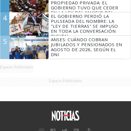
PROPIEDAD PRIVADA: EL
GOBIERNO TUVO QUE CEDER
EN LA LEY DEL MANEJO DEL
4
EL GOBIERNO PERDIÓ LA
FUEGO
PULSEADA DEL NOMBRE: LA
"LEY DE TIERRAS" SE IMPUSO
EN TODA LA CONVERSACIÓN
DIGITAL
5
ANSES: CUÁNDO COBRAN
JUBILADOS Y PENSIONADOS EN
AGOSTO DE 2026, SEGÚN EL
DNI
Espacio Publicitario
Espacio Publicitario