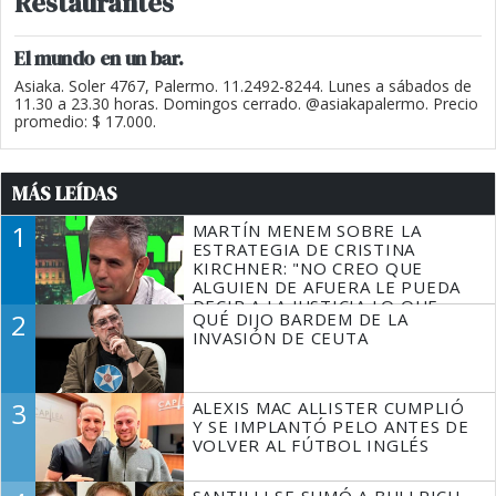
Restaurantes
El mundo en un bar.
Asiaka. Soler 4767, Palermo. 11.2492-8244. Lunes a sábados de
11.30 a 23.30 horas. Domingos cerrado. @asiakapalermo. Precio
promedio: $ 17.000.
MÁS LEÍDAS
1
MARTÍN MENEM SOBRE LA
ESTRATEGIA DE CRISTINA
KIRCHNER: "NO CREO QUE
ALGUIEN DE AFUERA LE PUEDA
DECIR A LA JUSTICIA LO QUE
2
QUÉ DIJO BARDEM DE LA
TIENE QUE HACER"
INVASIÓN DE CEUTA
3
ALEXIS MAC ALLISTER CUMPLIÓ
Y SE IMPLANTÓ PELO ANTES DE
VOLVER AL FÚTBOL INGLÉS
SANTILLI SE SUMÓ A BULLRICH