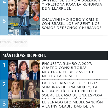
4
Y PRESIONA PARA LA RENUNCIA
DE VILLARRUEL
5
CHAUVINISMO BOBO Y CRISIS
CON BRASIL: LOS ARGENTINOS
SOMOS DERECHOS Y HUMANOS
Espacio Publicitario
MÁS LEÍDAS DE PERFIL
1
ENCUESTA RUMBO A 2027:
CUATRO CONSULTORAS
MIDIERON EL DESGASTE DE
MILEI Y LA CRISIS DE
LIDERAZGO EN EL PERONISMO
2
LA HISTORIA REAL DE "ELIZE:
SOMBRAS DE UNA MUJER", LA
NUEVA PELÍCULA DE NETFLIX
SOBRE EL CASO DE UNA ESPOSA
QUE DESCUARTIZÓ A SU
3
EL SENADO DIO MEDIA SANCIÓN
MARIDO
A LA INVIOLABILIDAD DE LA