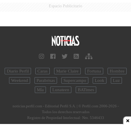
Espacio Publicitario
Diario Perfil
Caras
Marie Claire
Fortuna
Hombre
Weekend
Parabrisas
Supercampo
Look
Luz
Mía
Lunateen
BATimes
noticias.perfil.com - Editorial Perfil S.A.
| © Perfil.com 2006-2026 -
Todos los derechos reservados
Registro de Propiedad Intelectual: Nro. 5346433