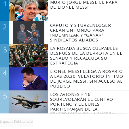
1
MURIÓ JORGE MESSI, EL PAPÁ
DE LIONEL MESSI
2
CAPUTO Y STURZENEGGER
CREAN UN FONDO PARA
INDEMNIZAR Y “GANAR”
SINDICATOS ALIADOS
3
LA ROSADA BUSCA CULPABLES
DESPUÉS DE LA DERROTA EN EL
SENADO Y RECALCULA SU
ESTRATEGIA
4
LIONEL MESSI LLEGA A ROSARIO
A LAS 20.30: VELATORIO ÍNTIMO
DE JORGE MESSI, SIN ACCESO AL
PÚBLICO
5
LOS AVIONES F 16
SOBREVOLARÁN EL CENTRO
PORTEÑO Y EL LUNES
PARTICIPARÁN DE LA
CELEBRACIÓN DE LA FUERZA
AÉREA
Espacio Publicitario