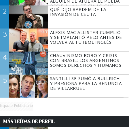
ALGUIEN DE AFUERA LE PUEDA
DECIR A LA JUSTICIA LO QUE
2
QUÉ DIJO BARDEM DE LA
TIENE QUE HACER"
INVASIÓN DE CEUTA
3
ALEXIS MAC ALLISTER CUMPLIÓ
Y SE IMPLANTÓ PELO ANTES DE
VOLVER AL FÚTBOL INGLÉS
4
CHAUVINISMO BOBO Y CRISIS
CON BRASIL: LOS ARGENTINOS
SOMOS DERECHOS Y HUMANOS
5
SANTILLI SE SUMÓ A BULLRICH
Y PRESIONA PARA LA RENUNCIA
DE VILLARRUEL
Espacio Publicitario
MÁS LEÍDAS DE PERFIL