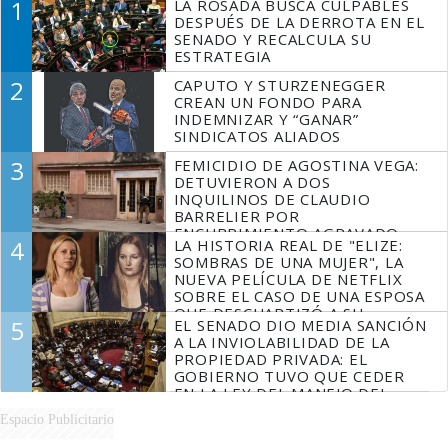
1
LA ROSADA BUSCA CULPABLES
DESPUÉS DE LA DERROTA EN EL
SENADO Y RECALCULA SU
ESTRATEGIA
2
CAPUTO Y STURZENEGGER
CREAN UN FONDO PARA
INDEMNIZAR Y “GANAR”
SINDICATOS ALIADOS
3
FEMICIDIO DE AGOSTINA VEGA:
DETUVIERON A DOS
INQUILINOS DE CLAUDIO
BARRELIER POR
ENCUBRIMIENTO AGRAVADO
4
LA HISTORIA REAL DE "ELIZE:
SOMBRAS DE UNA MUJER", LA
NUEVA PELÍCULA DE NETFLIX
SOBRE EL CASO DE UNA ESPOSA
QUE DESCUARTIZÓ A SU
5
EL SENADO DIO MEDIA SANCIÓN
MARIDO
A LA INVIOLABILIDAD DE LA
PROPIEDAD PRIVADA: EL
GOBIERNO TUVO QUE CEDER
EN LA LEY DEL MANEJO DEL
FUEGO
Espacio Publicitario