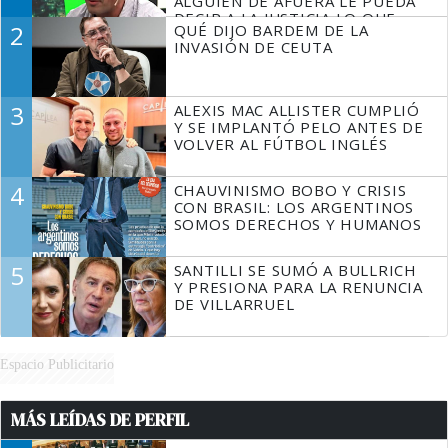
ALGUIEN DE AFUERA LE PUEDA
DECIR A LA JUSTICIA LO QUE
2
QUÉ DIJO BARDEM DE LA
TIENE QUE HACER"
INVASIÓN DE CEUTA
3
ALEXIS MAC ALLISTER CUMPLIÓ
Y SE IMPLANTÓ PELO ANTES DE
VOLVER AL FÚTBOL INGLÉS
4
CHAUVINISMO BOBO Y CRISIS
CON BRASIL: LOS ARGENTINOS
SOMOS DERECHOS Y HUMANOS
5
SANTILLI SE SUMÓ A BULLRICH
Y PRESIONA PARA LA RENUNCIA
DE VILLARRUEL
Espacio Publicitario
MÁS LEÍDAS DE PERFIL