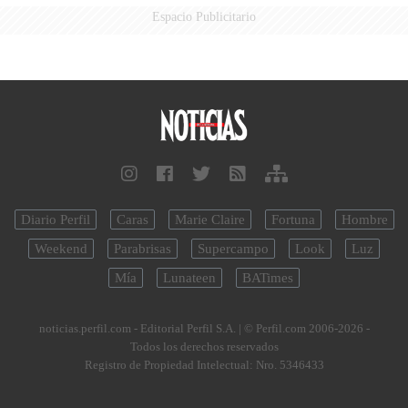
Espacio Publicitario
Diario Perfil
Caras
Marie Claire
Fortuna
Hombre
Weekend
Parabrisas
Supercampo
Look
Luz
Mía
Lunateen
BATimes
noticias.perfil.com - Editorial Perfil S.A.
| © Perfil.com 2006-2026 -
Todos los derechos reservados
Registro de Propiedad Intelectual: Nro. 5346433