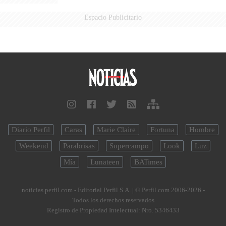
Espacio Publicitario
Diario Perfil
Caras
Marie Claire
Fortuna
Hombre
Weekend
Parabrisas
Supercampo
Look
Luz
Mía
Lunateen
BATimes
noticias.perfil.com - Editorial Perfil S.A.
| © Perfil.com 2006-2026 -
Todos los derechos reservados
Registro de Propiedad Intelectual: Nro. 5346433