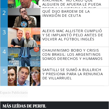
KIRCHNER: "NO CREO QUE
ALGUIEN DE AFUERA LE PUEDA
DECIR A LA JUSTICIA LO QUE
2
QUÉ DIJO BARDEM DE LA
TIENE QUE HACER"
INVASIÓN DE CEUTA
3
ALEXIS MAC ALLISTER CUMPLIÓ
Y SE IMPLANTÓ PELO ANTES DE
VOLVER AL FÚTBOL INGLÉS
4
CHAUVINISMO BOBO Y CRISIS
CON BRASIL: LOS ARGENTINOS
SOMOS DERECHOS Y HUMANOS
5
SANTILLI SE SUMÓ A BULLRICH
Y PRESIONA PARA LA RENUNCIA
DE VILLARRUEL
Espacio Publicitario
MÁS LEÍDAS DE PERFIL