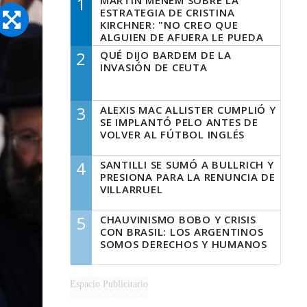
1
MARTÍN MENEM SOBRE LA
ESTRATEGIA DE CRISTINA
KIRCHNER: "NO CREO QUE
ALGUIEN DE AFUERA LE PUEDA
DECIR A LA JUSTICIA LO QUE
2
QUÉ DIJO BARDEM DE LA
TIENE QUE HACER"
INVASIÓN DE CEUTA
3
ALEXIS MAC ALLISTER CUMPLIÓ Y
SE IMPLANTÓ PELO ANTES DE
VOLVER AL FÚTBOL INGLÉS
4
SANTILLI SE SUMÓ A BULLRICH Y
PRESIONA PARA LA RENUNCIA DE
VILLARRUEL
5
CHAUVINISMO BOBO Y CRISIS
CON BRASIL: LOS ARGENTINOS
SOMOS DERECHOS Y HUMANOS
Espacio Publicitario