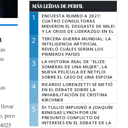
MÁS LEÍDAS DE PERFIL
1
ENCUESTA RUMBO A 2027:
CUATRO CONSULTORAS
MIDIERON EL DESGASTE DE MILEI
Y LA CRISIS DE LIDERAZGO EN EL
PERONISMO
2
TERCERA GUERRA MUNDIAL: LA
l
.
INTELIGENCIA ARTIFICIAL
sas
REVELÓ CUÁLES SERÍAN LOS
PRIMEROS PAÍSES
as
LATINOAMERICANOS EN SER
3
LA HISTORIA REAL DE "ELIZE:
DERROTADOS
SOMBRAS DE UNA MUJER", LA
NUEVA PELÍCULA DE NETFLIX
SOBRE EL CASO DE UNA ESPOSA
QUE DESCUARTIZÓ A SU
4
RICARDO LORENZETTI SE METIÓ
mas
MARIDO
EN EL DEBATE SOBRE LA
INHABILITACIÓN DE CRISTINA
KIRCHNER
llevar
5
DI TULLIO IMPUGNÓ A JOAQUÍN
BENEGAS LYNCH POR UN
o, pero
PRESUNTO CONFLICTO DE
INTERESES EN EL DEBATE DE LA
14025
LEY DE TIERRAS