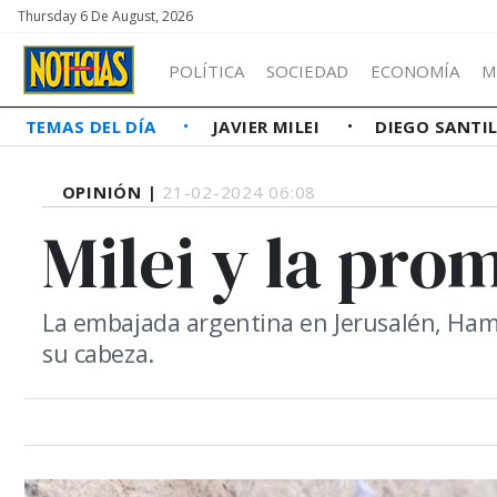
Thursday 6 De August, 2026
POLÍTICA
SOCIEDAD
ECONOMÍA
M
TEMAS DEL DÍA
JAVIER MILEI
DIEGO SANTI
OPINIÓN |
21-02-2024 06:08
Milei y la pro
La embajada argentina en Jerusalén, Hamas
su cabeza.