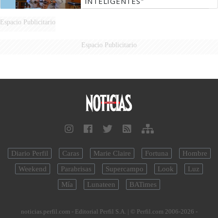
INTELIGENTES"
Espacio Publicitario
Espacio Publicitario
Diario Perfil
Caras
Marie Claire
Fortuna
Hombre
Weekend
Parabrisas
Supercampo
Look
Luz
Mía
Lunateen
BATimes
noticias.perfil.com - Editorial Perfil S.A.
| © Perfil.com 2006-2026 -