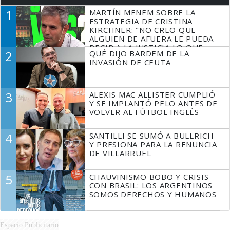
1
MARTÍN MENEM SOBRE LA
ESTRATEGIA DE CRISTINA
KIRCHNER: "NO CREO QUE
ALGUIEN DE AFUERA LE PUEDA
DECIR A LA JUSTICIA LO QUE
2
QUÉ DIJO BARDEM DE LA
TIENE QUE HACER"
INVASIÓN DE CEUTA
3
ALEXIS MAC ALLISTER CUMPLIÓ
Y SE IMPLANTÓ PELO ANTES DE
VOLVER AL FÚTBOL INGLÉS
4
SANTILLI SE SUMÓ A BULLRICH
Y PRESIONA PARA LA RENUNCIA
DE VILLARRUEL
5
CHAUVINISMO BOBO Y CRISIS
CON BRASIL: LOS ARGENTINOS
SOMOS DERECHOS Y HUMANOS
Espacio Publicitario