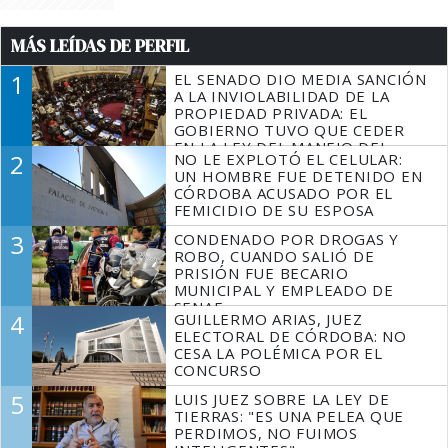
MÁS LEÍDAS DE PERFIL
1
EL SENADO DIO MEDIA SANCIÓN
A LA INVIOLABILIDAD DE LA
PROPIEDAD PRIVADA: EL
GOBIERNO TUVO QUE CEDER
EN LA LEY DEL MANEJO DEL
2
NO LE EXPLOTÓ EL CELULAR:
FUEGO
UN HOMBRE FUE DETENIDO EN
CÓRDOBA ACUSADO POR EL
FEMICIDIO DE SU ESPOSA
3
CONDENADO POR DROGAS Y
ROBO, CUANDO SALIÓ DE
PRISIÓN FUE BECARIO
MUNICIPAL Y EMPLEADO DE
SENAF
4
GUILLERMO ARIAS, JUEZ
ELECTORAL DE CÓRDOBA: NO
CESA LA POLÉMICA POR EL
CONCURSO
5
LUIS JUEZ SOBRE LA LEY DE
TIERRAS: "ES UNA PELEA QUE
PERDIMOS, NO FUIMOS