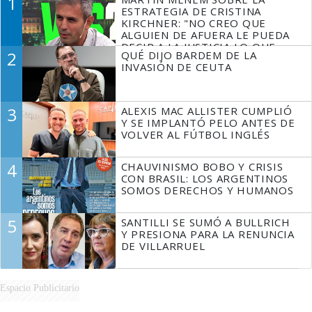
1
ESTRATEGIA DE CRISTINA
KIRCHNER: "NO CREO QUE
ALGUIEN DE AFUERA LE PUEDA
DECIR A LA JUSTICIA LO QUE
2
QUÉ DIJO BARDEM DE LA
TIENE QUE HACER"
INVASIÓN DE CEUTA
3
ALEXIS MAC ALLISTER CUMPLIÓ
Y SE IMPLANTÓ PELO ANTES DE
VOLVER AL FÚTBOL INGLÉS
4
CHAUVINISMO BOBO Y CRISIS
CON BRASIL: LOS ARGENTINOS
SOMOS DERECHOS Y HUMANOS
5
SANTILLI SE SUMÓ A BULLRICH
Y PRESIONA PARA LA RENUNCIA
DE VILLARRUEL
Espacio Publicitario