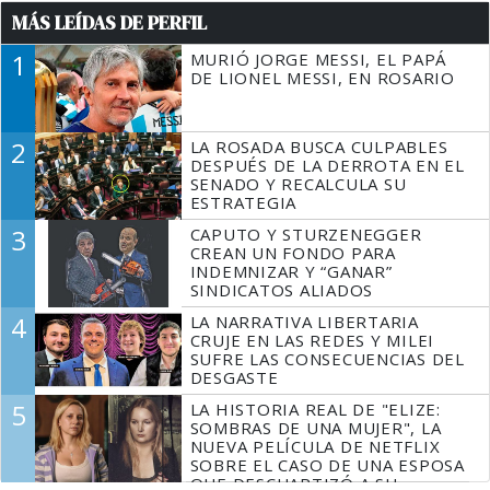
MÁS LEÍDAS DE PERFIL
1
MURIÓ JORGE MESSI, EL PAPÁ
DE LIONEL MESSI, EN ROSARIO
2
LA ROSADA BUSCA CULPABLES
DESPUÉS DE LA DERROTA EN EL
SENADO Y RECALCULA SU
ESTRATEGIA
3
CAPUTO Y STURZENEGGER
CREAN UN FONDO PARA
INDEMNIZAR Y “GANAR”
SINDICATOS ALIADOS
4
LA NARRATIVA LIBERTARIA
CRUJE EN LAS REDES Y MILEI
SUFRE LAS CONSECUENCIAS DEL
DESGASTE
5
LA HISTORIA REAL DE "ELIZE:
SOMBRAS DE UNA MUJER", LA
NUEVA PELÍCULA DE NETFLIX
SOBRE EL CASO DE UNA ESPOSA
QUE DESCUARTIZÓ A SU