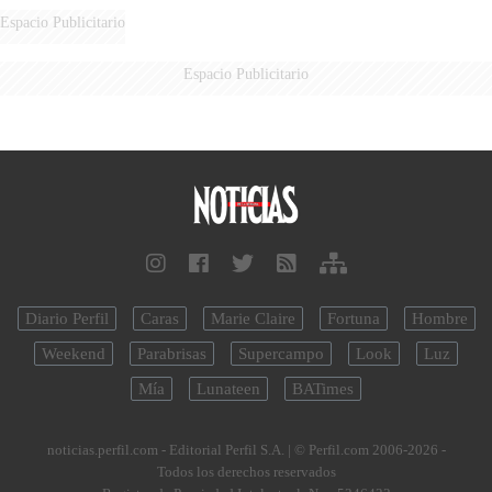
MARIDO
Espacio Publicitario
Espacio Publicitario
Diario Perfil
Caras
Marie Claire
Fortuna
Hombre
Weekend
Parabrisas
Supercampo
Look
Luz
Mía
Lunateen
BATimes
noticias.perfil.com - Editorial Perfil S.A.
| © Perfil.com 2006-2026 -
Todos los derechos reservados