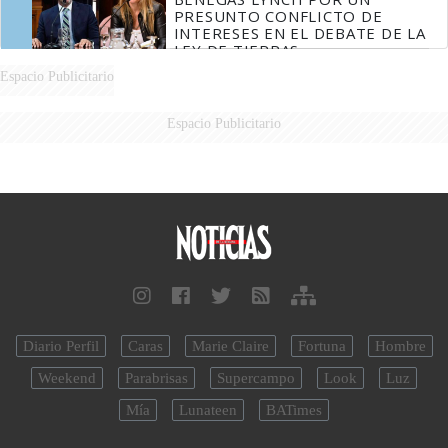
PRESUNTO CONFLICTO DE
INTERESES EN EL DEBATE DE LA
LEY DE TIERRAS
Espacio Publicitario
Espacio Publicitario
Diario Perfil
Caras
Marie Claire
Fortuna
Hombre
Weekend
Parabrisas
Supercampo
Look
Luz
Mía
Lunateen
BATimes