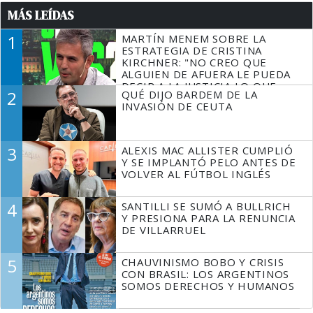
MÁS LEÍDAS
1
MARTÍN MENEM SOBRE LA
ESTRATEGIA DE CRISTINA
KIRCHNER: "NO CREO QUE
ALGUIEN DE AFUERA LE PUEDA
DECIR A LA JUSTICIA LO QUE
2
QUÉ DIJO BARDEM DE LA
TIENE QUE HACER"
INVASIÓN DE CEUTA
3
ALEXIS MAC ALLISTER CUMPLIÓ
Y SE IMPLANTÓ PELO ANTES DE
VOLVER AL FÚTBOL INGLÉS
4
SANTILLI SE SUMÓ A BULLRICH
Y PRESIONA PARA LA RENUNCIA
DE VILLARRUEL
5
CHAUVINISMO BOBO Y CRISIS
CON BRASIL: LOS ARGENTINOS
SOMOS DERECHOS Y HUMANOS