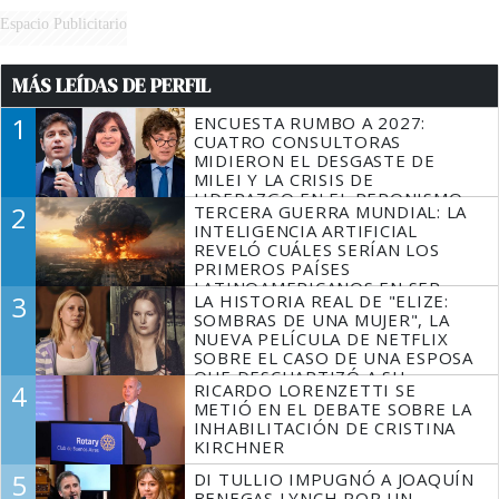
Espacio Publicitario
MÁS LEÍDAS DE PERFIL
1
ENCUESTA RUMBO A 2027:
CUATRO CONSULTORAS
MIDIERON EL DESGASTE DE
MILEI Y LA CRISIS DE
LIDERAZGO EN EL PERONISMO
2
TERCERA GUERRA MUNDIAL: LA
INTELIGENCIA ARTIFICIAL
REVELÓ CUÁLES SERÍAN LOS
PRIMEROS PAÍSES
LATINOAMERICANOS EN SER
3
LA HISTORIA REAL DE "ELIZE:
DERROTADOS
SOMBRAS DE UNA MUJER", LA
NUEVA PELÍCULA DE NETFLIX
SOBRE EL CASO DE UNA ESPOSA
QUE DESCUARTIZÓ A SU
4
RICARDO LORENZETTI SE
MARIDO
METIÓ EN EL DEBATE SOBRE LA
INHABILITACIÓN DE CRISTINA
KIRCHNER
5
DI TULLIO IMPUGNÓ A JOAQUÍN
BENEGAS LYNCH POR UN