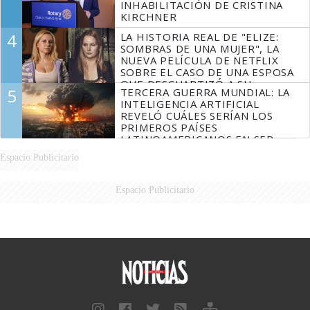
INHABILITACIÓN DE CRISTINA
KIRCHNER
4
LA HISTORIA REAL DE "ELIZE:
SOMBRAS DE UNA MUJER", LA
NUEVA PELÍCULA DE NETFLIX
SOBRE EL CASO DE UNA ESPOSA
QUE DESCUARTIZÓ A SU
5
TERCERA GUERRA MUNDIAL: LA
MARIDO
INTELIGENCIA ARTIFICIAL
REVELÓ CUÁLES SERÍAN LOS
PRIMEROS PAÍSES
LATINOAMERICANOS EN SER
DERROTADOS
Espacio Publicitario
Espacio Publicitario