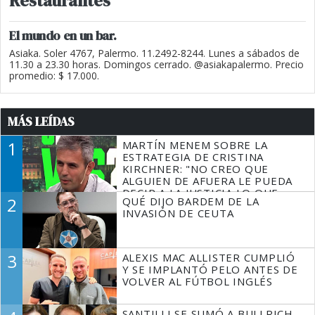
Restaurantes
El mundo en un bar.
Asiaka. Soler 4767, Palermo. 11.2492-8244. Lunes a sábados de
11.30 a 23.30 horas. Domingos cerrado. @asiakapalermo. Precio
promedio: $ 17.000.
MÁS LEÍDAS
1
MARTÍN MENEM SOBRE LA
ESTRATEGIA DE CRISTINA
KIRCHNER: "NO CREO QUE
ALGUIEN DE AFUERA LE PUEDA
DECIR A LA JUSTICIA LO QUE
2
QUÉ DIJO BARDEM DE LA
TIENE QUE HACER"
INVASIÓN DE CEUTA
3
ALEXIS MAC ALLISTER CUMPLIÓ
Y SE IMPLANTÓ PELO ANTES DE
VOLVER AL FÚTBOL INGLÉS
SANTILLI SE SUMÓ A BULLRICH