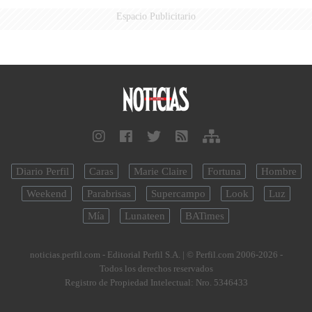
Espacio Publicitario
Diario Perfil
Caras
Marie Claire
Fortuna
Hombre
Weekend
Parabrisas
Supercampo
Look
Luz
Mía
Lunateen
BATimes
noticias.perfil.com - Editorial Perfil S.A.
| © Perfil.com 2006-2026 -
Todos los derechos reservados
Registro de Propiedad Intelectual: Nro. 5346433