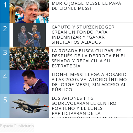
1
MURIÓ JORGE MESSI, EL PAPÁ
DE LIONEL MESSI
2
CAPUTO Y STURZENEGGER
CREAN UN FONDO PARA
INDEMNIZAR Y “GANAR”
SINDICATOS ALIADOS
3
LA ROSADA BUSCA CULPABLES
DESPUÉS DE LA DERROTA EN EL
SENADO Y RECALCULA SU
ESTRATEGIA
4
LIONEL MESSI LLEGA A ROSARIO
A LAS 20.30: VELATORIO ÍNTIMO
DE JORGE MESSI, SIN ACCESO AL
PÚBLICO
5
LOS AVIONES F 16
SOBREVOLARÁN EL CENTRO
PORTEÑO Y EL LUNES
PARTICIPARÁN DE LA
CELEBRACIÓN DE LA FUERZA
AÉREA
Espacio Publicitario