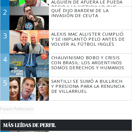
ALGUIEN DE AFUERA LE PUEDA
DECIR A LA JUSTICIA LO QUE
2
QUÉ DIJO BARDEM DE LA
TIENE QUE HACER"
INVASIÓN DE CEUTA
3
ALEXIS MAC ALLISTER CUMPLIÓ
Y SE IMPLANTÓ PELO ANTES DE
VOLVER AL FÚTBOL INGLÉS
4
CHAUVINISMO BOBO Y CRISIS
CON BRASIL: LOS ARGENTINOS
SOMOS DERECHOS Y HUMANOS
5
SANTILLI SE SUMÓ A BULLRICH
Y PRESIONA PARA LA RENUNCIA
DE VILLARRUEL
Espacio Publicitario
MÁS LEÍDAS DE PERFIL