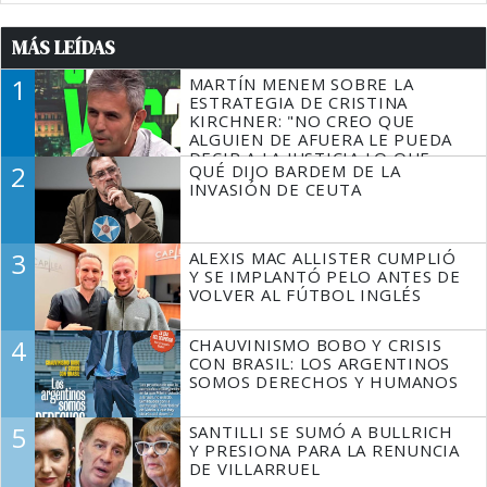
MÁS LEÍDAS
1
MARTÍN MENEM SOBRE LA
ESTRATEGIA DE CRISTINA
KIRCHNER: "NO CREO QUE
ALGUIEN DE AFUERA LE PUEDA
DECIR A LA JUSTICIA LO QUE
2
QUÉ DIJO BARDEM DE LA
TIENE QUE HACER"
INVASIÓN DE CEUTA
3
ALEXIS MAC ALLISTER CUMPLIÓ
Y SE IMPLANTÓ PELO ANTES DE
VOLVER AL FÚTBOL INGLÉS
4
CHAUVINISMO BOBO Y CRISIS
CON BRASIL: LOS ARGENTINOS
SOMOS DERECHOS Y HUMANOS
5
SANTILLI SE SUMÓ A BULLRICH
Y PRESIONA PARA LA RENUNCIA
DE VILLARRUEL