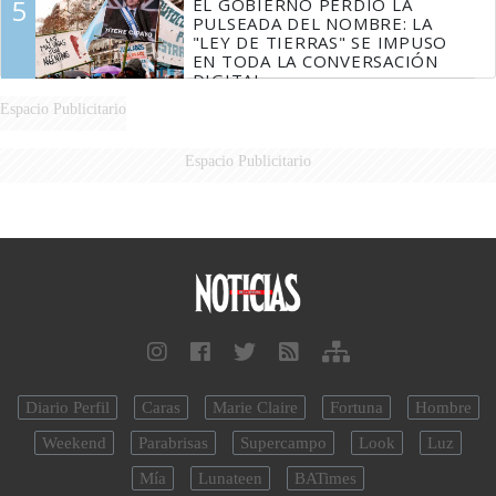
5
EL GOBIERNO PERDIÓ LA
PULSEADA DEL NOMBRE: LA
"LEY DE TIERRAS" SE IMPUSO
EN TODA LA CONVERSACIÓN
DIGITAL
Espacio Publicitario
Espacio Publicitario
Diario Perfil
Caras
Marie Claire
Fortuna
Hombre
Weekend
Parabrisas
Supercampo
Look
Luz
Mía
Lunateen
BATimes