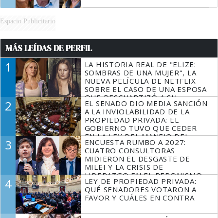
Espacio Publicitario
MÁS LEÍDAS DE PERFIL
1
LA HISTORIA REAL DE "ELIZE:
SOMBRAS DE UNA MUJER", LA
NUEVA PELÍCULA DE NETFLIX
SOBRE EL CASO DE UNA ESPOSA
QUE DESCUARTIZÓ A SU
2
EL SENADO DIO MEDIA SANCIÓN
MARIDO
A LA INVIOLABILIDAD DE LA
PROPIEDAD PRIVADA: EL
GOBIERNO TUVO QUE CEDER
EN LA LEY DEL MANEJO DEL
3
ENCUESTA RUMBO A 2027:
FUEGO
CUATRO CONSULTORAS
MIDIERON EL DESGASTE DE
MILEI Y LA CRISIS DE
LIDERAZGO EN EL PERONISMO
4
LEY DE PROPIEDAD PRIVADA:
QUÉ SENADORES VOTARON A
FAVOR Y CUÁLES EN CONTRA