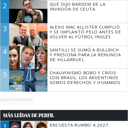
DECIR A LA JUSTICIA LO QUE
2
QUÉ DIJO BARDEM DE LA
TIENE QUE HACER"
INVASIÓN DE CEUTA
3
ALEXIS MAC ALLISTER CUMPLIÓ
Y SE IMPLANTÓ PELO ANTES DE
VOLVER AL FÚTBOL INGLÉS
4
SANTILLI SE SUMÓ A BULLRICH
Y PRESIONA PARA LA RENUNCIA
DE VILLARRUEL
5
CHAUVINISMO BOBO Y CRISIS
CON BRASIL: LOS ARGENTINOS
SOMOS DERECHOS Y HUMANOS
Espacio Publicitario
MÁS LEÍDAS DE PERFIL
1
ENCUESTA RUMBO A 2027: