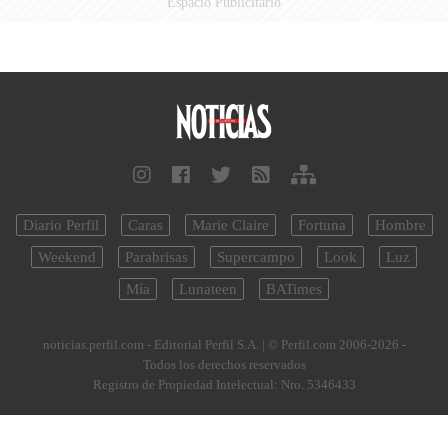
Espacio Publicitario
Diario Perfil
Caras
Marie Claire
Fortuna
Hombre
Weekend
Parabrisas
Supercampo
Look
Luz
Mía
Lunateen
BATimes
noticias.perfil.com - Editorial Perfil S.A.
| © Perfil.com 2006-2026 -
Todos los derechos reservados
Registro de Propiedad Intelectual: Nro. 5346433