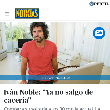
EFL-IVAN-NOBLE-08
Iván Noble: “Ya no salgo de
cacería"
Compara su soltería a los 30 con la actual. La