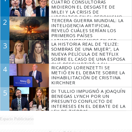
CUATRO CONSULTORAS
MIDIERON EL DESGASTE DE
MILEI Y LA CRISIS DE
LIDERAZGO EN EL PERONISMO
2
TERCERA GUERRA MUNDIAL: LA
INTELIGENCIA ARTIFICIAL
REVELÓ CUÁLES SERÍAN LOS
PRIMEROS PAÍSES
LATINOAMERICANOS EN SER
3
LA HISTORIA REAL DE "ELIZE:
DERROTADOS
SOMBRAS DE UNA MUJER", LA
NUEVA PELÍCULA DE NETFLIX
SOBRE EL CASO DE UNA ESPOSA
QUE DESCUARTIZÓ A SU
4
RICARDO LORENZETTI SE
MARIDO
METIÓ EN EL DEBATE SOBRE LA
INHABILITACIÓN DE CRISTINA
KIRCHNER
5
DI TULLIO IMPUGNÓ A JOAQUÍN
BENEGAS LYNCH POR UN
PRESUNTO CONFLICTO DE
INTERESES EN EL DEBATE DE LA
LEY DE TIERRAS
Espacio Publicitario