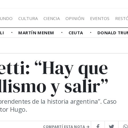
UNDO
CULTURA
CIENCIA
OPINIÓN
EVENTOS
REST
LLI
MARTÍN MENEM
CEUTA
DONALD TRU
tti: “Hay que
lismo y salir”
prendentes de la historia argentina”. Caso
ctor Hugo.
COMPARTÍ ESTA NOTA