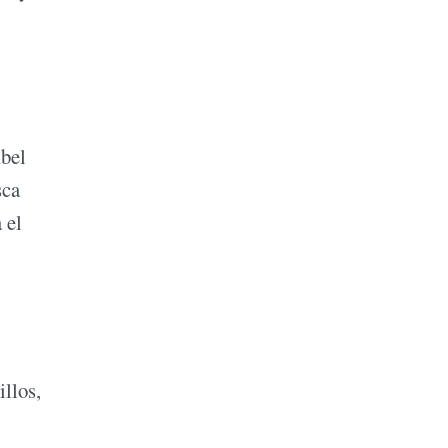
Abel
sca
 el
illos,