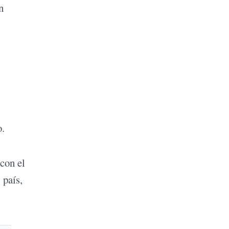
n
o.
 con el
 país,