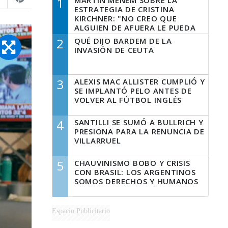
1
MARTÍN MENEM SOBRE LA
ESTRATEGIA DE CRISTINA
KIRCHNER: "NO CREO QUE
ALGUIEN DE AFUERA LE PUEDA
DECIR A LA JUSTICIA LO QUE
2
QUÉ DIJO BARDEM DE LA
TIENE QUE HACER"
INVASIÓN DE CEUTA
3
ALEXIS MAC ALLISTER CUMPLIÓ Y
SE IMPLANTÓ PELO ANTES DE
VOLVER AL FÚTBOL INGLÉS
4
SANTILLI SE SUMÓ A BULLRICH Y
PRESIONA PARA LA RENUNCIA DE
VILLARRUEL
5
CHAUVINISMO BOBO Y CRISIS
CON BRASIL: LOS ARGENTINOS
SOMOS DERECHOS Y HUMANOS
Espacio Publicitario