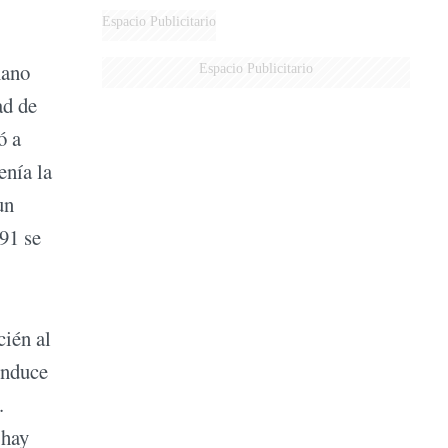
Espacio Publicitario
mano
Espacio Publicitario
ad de
ó a
enía la
un
´91 se
cién al
onduce
.
 hay