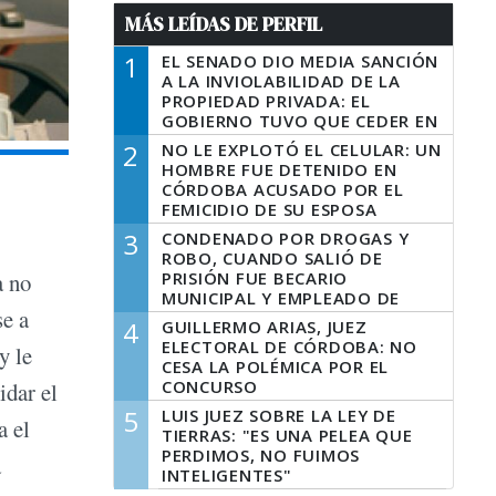
MÁS LEÍDAS DE PERFIL
1
EL SENADO DIO MEDIA SANCIÓN
A LA INVIOLABILIDAD DE LA
PROPIEDAD PRIVADA: EL
GOBIERNO TUVO QUE CEDER EN
LA LEY DEL MANEJO DEL FUEGO
2
NO LE EXPLOTÓ EL CELULAR: UN
HOMBRE FUE DETENIDO EN
CÓRDOBA ACUSADO POR EL
FEMICIDIO DE SU ESPOSA
3
CONDENADO POR DROGAS Y
ROBO, CUANDO SALIÓ DE
PRISIÓN FUE BECARIO
a no
MUNICIPAL Y EMPLEADO DE
se a
SENAF
4
GUILLERMO ARIAS, JUEZ
ELECTORAL DE CÓRDOBA: NO
y le
CESA LA POLÉMICA POR EL
CONCURSO
idar el
5
LUIS JUEZ SOBRE LA LEY DE
a el
TIERRAS: "ES UNA PELEA QUE
PERDIMOS, NO FUIMOS
a
INTELIGENTES"