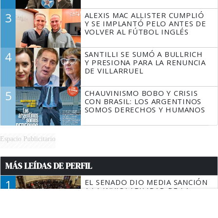
3
ALEXIS MAC ALLISTER CUMPLIÓ
Y SE IMPLANTÓ PELO ANTES DE
VOLVER AL FÚTBOL INGLÉS
4
SANTILLI SE SUMÓ A BULLRICH
Y PRESIONA PARA LA RENUNCIA
DE VILLARRUEL
5
CHAUVINISMO BOBO Y CRISIS
CON BRASIL: LOS ARGENTINOS
SOMOS DERECHOS Y HUMANOS
Espacio Publicitario
MÁS LEÍDAS DE PERFIL
1
EL SENADO DIO MEDIA SANCIÓN
A LA INVIOLABILIDAD DE LA
PROPIEDAD PRIVADA: EL
GOBIERNO TUVO QUE CEDER
EN LA LEY DEL MANEJO DEL