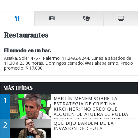
Restaurantes
El mundo en un bar.
Asiaka. Soler 4767, Palermo. 11.2492-8244. Lunes a sábados de
11.30 a 23.30 horas. Domingos cerrado. @asiakapalermo. Precio
promedio: $ 17.000.
MÁS LEÍDAS
1
MARTÍN MENEM SOBRE LA
ESTRATEGIA DE CRISTINA
KIRCHNER: "NO CREO QUE
ALGUIEN DE AFUERA LE PUEDA
DECIR A LA JUSTICIA LO QUE
2
QUÉ DIJO BARDEM DE LA
TIENE QUE HACER"
INVASIÓN DE CEUTA