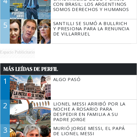
4
CON BRASIL: LOS ARGENTINOS
SOMOS DERECHOS Y HUMANOS
5
SANTILLI SE SUMÓ A BULLRICH
Y PRESIONA PARA LA RENUNCIA
DE VILLARRUEL
Espacio Publicitario
MÁS LEÍDAS DE PERFIL
1
ALGO PASÓ
2
LIONEL MESSI ARRIBÓ POR LA
NOCHE A ROSARIO PARA
DESPEDIR EN FAMILIA A SU
PADRE JORGE
3
MURIÓ JORGE MESSI, EL PAPÁ
DE LIONEL MESSI