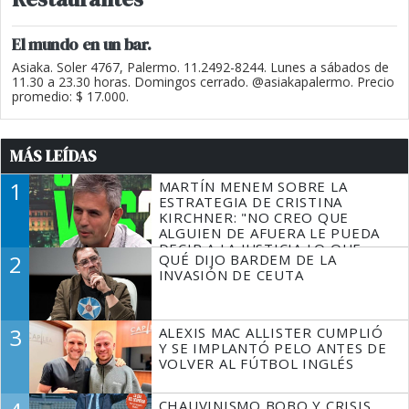
El mundo en un bar.
Asiaka. Soler 4767, Palermo. 11.2492-8244. Lunes a sábados de
11.30 a 23.30 horas. Domingos cerrado. @asiakapalermo. Precio
promedio: $ 17.000.
MÁS LEÍDAS
1
MARTÍN MENEM SOBRE LA
ESTRATEGIA DE CRISTINA
KIRCHNER: "NO CREO QUE
ALGUIEN DE AFUERA LE PUEDA
DECIR A LA JUSTICIA LO QUE
2
QUÉ DIJO BARDEM DE LA
TIENE QUE HACER"
INVASIÓN DE CEUTA
3
ALEXIS MAC ALLISTER CUMPLIÓ
Y SE IMPLANTÓ PELO ANTES DE
VOLVER AL FÚTBOL INGLÉS
CHAUVINISMO BOBO Y CRISIS