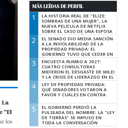
MÁS LEÍDAS DE PERFIL
1
LA HISTORIA REAL DE "ELIZE:
SOMBRAS DE UNA MUJER", LA
NUEVA PELÍCULA DE NETFLIX
SOBRE EL CASO DE UNA ESPOSA
QUE DESCUARTIZÓ A SU
2
EL SENADO DIO MEDIA SANCIÓN
MARIDO
A LA INVIOLABILIDAD DE LA
PROPIEDAD PRIVADA: EL
GOBIERNO TUVO QUE CEDER EN
LA LEY DEL MANEJO DEL FUEGO
3
ENCUESTA RUMBO A 2027:
CUATRO CONSULTORAS
MIDIERON EL DESGASTE DE MILEI
Y LA CRISIS DE LIDERAZGO EN EL
PERONISMO
4
LEY DE PROPIEDAD PRIVADA:
QUÉ SENADORES VOTARON A
FAVOR Y CUÁLES EN CONTRA
.
La
5
EL GOBIERNO PERDIÓ LA
e “El
PULSEADA DEL NOMBRE: LA "LEY
DE TIERRAS" SE IMPUSO EN
se los
TODA LA CONVERSACIÓN
DIGITAL