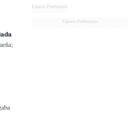
Espacio Publicitario
Espacio Publicitario
iada
ueña;
gaba