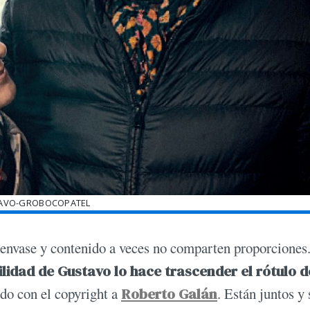
AVO-GROBOCOPATEL
ro envase y contenido a veces no comparten proporciones
ilidad de Gustavo lo hace trascender el rótulo d
do con el copyright a
Roberto Galán
. Están juntos y 