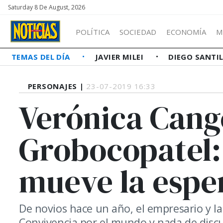
Saturday 8 De August, 2026
POLÍTICA
SOCIEDAD
ECONOMÍA
M
TEMAS DEL DÍA
JAVIER MILEI
DIEGO SANTI
PERSONAJES |
23-07-2019 16:33
Verónica Cang
Grobocopatel: 
mueve la espe
De novios hace un año, el empresario y la
Convivencia por el mundo y nada de discu