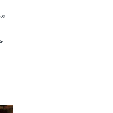
mos
Bel