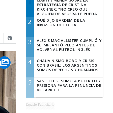
1
MARTÍN MENEM SOBRE LA
ESTRATEGIA DE CRISTINA
KIRCHNER: "NO CREO QUE
ALGUIEN DE AFUERA LE PUEDA
DECIR A LA JUSTICIA LO QUE
2
QUÉ DIJO BARDEM DE LA
TIENE QUE HACER"
INVASIÓN DE CEUTA
3
ALEXIS MAC ALLISTER CUMPLIÓ Y
SE IMPLANTÓ PELO ANTES DE
VOLVER AL FÚTBOL INGLÉS
4
CHAUVINISMO BOBO Y CRISIS
CON BRASIL: LOS ARGENTINOS
SOMOS DERECHOS Y HUMANOS
5
SANTILLI SE SUMÓ A BULLRICH Y
PRESIONA PARA LA RENUNCIA DE
VILLARRUEL
Espacio Publicitario