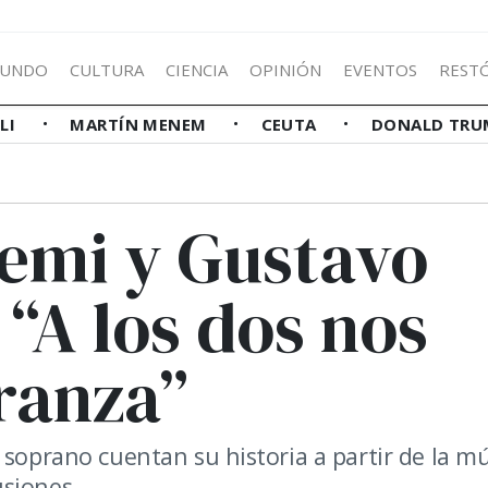
UNDO
CULTURA
CIENCIA
OPINIÓN
EVENTOS
REST
LLI
MARTÍN MENEM
CEUTA
DONALD TRU
emi y Gustavo
“A los dos nos
ranza”
 soprano cuentan su historia a partir de la mú
siones.