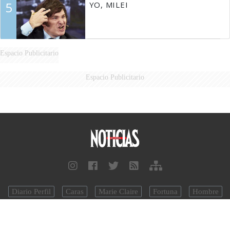
5
YO, MILEI
Espacio Publicitario
Espacio Publicitario
Diario Perfil
Caras
Marie Claire
Fortuna
Hombre
Weekend
Parabrisas
Supercampo
Look
Luz
Mía
Lunateen
BATimes