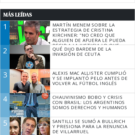
MÁS LEÍDAS
1
MARTÍN MENEM SOBRE LA
ESTRATEGIA DE CRISTINA
KIRCHNER: "NO CREO QUE
ALGUIEN DE AFUERA LE PUEDA
DECIR A LA JUSTICIA LO QUE
2
QUÉ DIJO BARDEM DE LA
TIENE QUE HACER"
INVASIÓN DE CEUTA
3
ALEXIS MAC ALLISTER CUMPLIÓ
Y SE IMPLANTÓ PELO ANTES DE
VOLVER AL FÚTBOL INGLÉS
4
CHAUVINISMO BOBO Y CRISIS
CON BRASIL: LOS ARGENTINOS
SOMOS DERECHOS Y HUMANOS
5
SANTILLI SE SUMÓ A BULLRICH
Y PRESIONA PARA LA RENUNCIA
DE VILLARRUEL