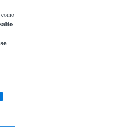
m como
salto
 se