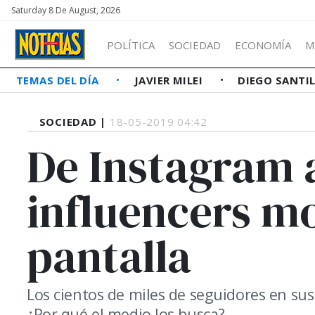
Saturday 8 De August, 2026
POLÍTICA
SOCIEDAD
ECONOMÍA
M
TEMAS DEL DÍA
JAVIER MILEI
DIEGO SANTI
SOCIEDAD |
18-05-2019 04:42
De Instagram a
influencers m
pantalla
Los cientos de miles de seguidores en sus
¿Por qué el medio los busca?