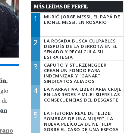
MÁS LEÍDAS DE PERFIL
1
MURIÓ JORGE MESSI, EL PAPÁ DE
LIONEL MESSI, EN ROSARIO
2
LA ROSADA BUSCA CULPABLES
DESPUÉS DE LA DERROTA EN EL
SENADO Y RECALCULA SU
ESTRATEGIA
3
CAPUTO Y STURZENEGGER
CREAN UN FONDO PARA
INDEMNIZAR Y “GANAR”
ón.
SINDICATOS ALIADOS
4
LA NARRATIVA LIBERTARIA CRUJE
iglo
EN LAS REDES Y MILEI SUFRE LAS
a de
CONSECUENCIAS DEL DESGASTE
gan
5
LA HISTORIA REAL DE "ELIZE:
SOMBRAS DE UNA MUJER", LA
NUEVA PELÍCULA DE NETFLIX
rrano
SOBRE EL CASO DE UNA ESPOSA
QUE DESCUARTIZÓ A SU