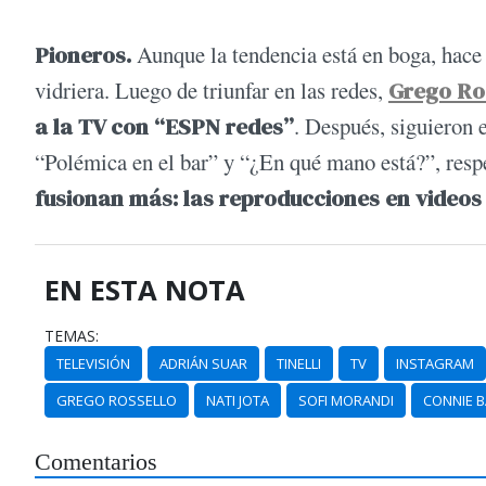
Pioneros.
Aunque la tendencia está en boga, hace
vidriera. Luego de triunfar en las redes,
Grego Ro
a la TV con “ESPN redes”
. Después, siguieron 
“Polémica en el bar” y “¿En qué mano está?”, res
fusionan más: las reproducciones en videos 
EN ESTA NOTA
TEMAS:
TELEVISIÓN
ADRIÁN SUAR
TINELLI
TV
INSTAGRAM
GREGO ROSSELLO
NATI JOTA
SOFI MORANDI
CONNIE B
Comentarios