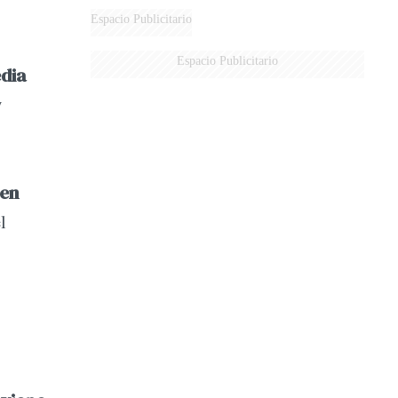
MARIDO
Espacio Publicitario
Espacio Publicitario
edia
y
 en
l