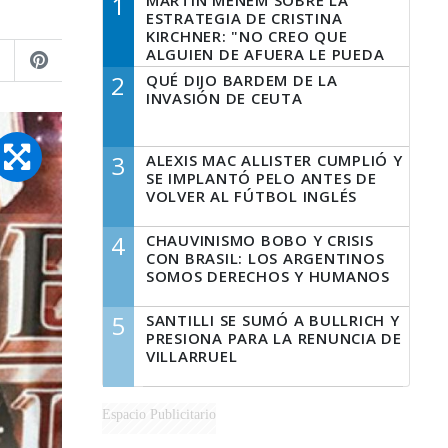
1
MARTÍN MENEM SOBRE LA
ESTRATEGIA DE CRISTINA
KIRCHNER: "NO CREO QUE
ALGUIEN DE AFUERA LE PUEDA
DECIR A LA JUSTICIA LO QUE
2
QUÉ DIJO BARDEM DE LA
TIENE QUE HACER"
INVASIÓN DE CEUTA
3
ALEXIS MAC ALLISTER CUMPLIÓ Y
SE IMPLANTÓ PELO ANTES DE
VOLVER AL FÚTBOL INGLÉS
4
CHAUVINISMO BOBO Y CRISIS
CON BRASIL: LOS ARGENTINOS
SOMOS DERECHOS Y HUMANOS
5
SANTILLI SE SUMÓ A BULLRICH Y
PRESIONA PARA LA RENUNCIA DE
VILLARRUEL
Espacio Publicitario