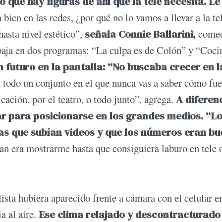
que hay figuras de ahí que la tele necesita. Le
 bien en las redes, ¿por qué no lo vamos a llevar a la tel
hasta nivel estético”,
señala Connie Ballarini,
comed
baja en dos programas: “La culpa es de Colón” y “Coci
uturo en la pantalla: “No buscaba crecer en l
es todo un conjunto en el que nunca vas a saber cómo fue
ación, por el teatro, o todo junto”, agrega.
A diferen
gar para posicionarse en los grandes medios. “L
icas que subían videos y que los números eran bu
lan era mostrarme hasta que consiguiera laburo en tele 
sta hubiera aparecido frente a cámara con el celular en
a al aire.
Ese clima relajado y descontracturado