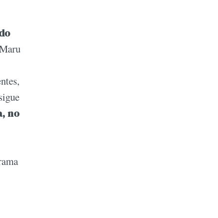
do
ó Maru
ntes,
sigue
a, no
grama