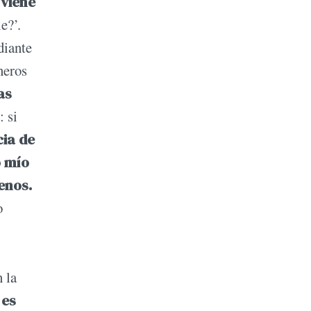
 viene
e?’.
iante
neros
as
: si
cia de
o mío
enos.
o
 la
 es