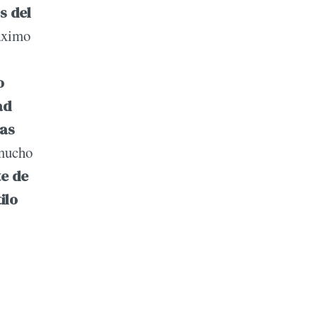
s del
áximo
o
ad
as
 mucho
te de
ilo