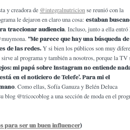
ta y creadora de
@integralnutricion
se reunió con la
ograma le dejaron en claro una cosa:
estaban buscan
ara traccionar audiencia
. Incluso, junto a ella entr
a @muymona.
“Me parece que hay una búsqueda de
es de las redes.
Y si bien los públicos son muy difere
 sirve al programa y también a nosotros, porque la TV 
iejos: mi papá sobre Instagram no entiende nad
está en el noticiero de Telefe’. Para mi el
omano
. Como ellas, Sofía Ganuza y Belén Deluca
e su blog @tricocoblog a una sección de moda en el pro
s para ser un buen influencer
)