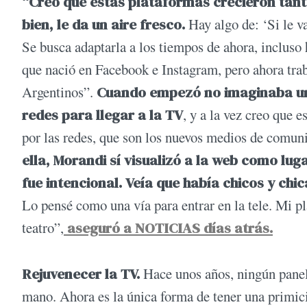
“Creo que estas plataformas crecieron tanto 
bien, le da un aire fresco.
Hay algo de: ‘Si le va
Se busca adaptarla a los tiempos de ahora, incluso 
que nació en Facebook e Instagram, pero ahora tra
Argentinos”.
Cuando empezó no imaginaba un f
redes para llegar a la TV
, y a la vez creo que 
por las redes, que son los nuevos medios de comunic
ella, Morandi sí visualizó a la web como lu
fue intencional. Veía que había chicos y ch
Lo pensé como una vía para entrar en la tele. Mi p
teatro”,
aseguró a NOTICIAS días atrás.
Rejuvenecer la TV.
Hace unos años, ningún paneli
mano. Ahora es la única forma de tener una primici