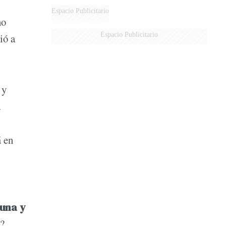
Espacio Publicitario
no
Espacio Publicitario
ió a
 y
.
á en
 una y
e?