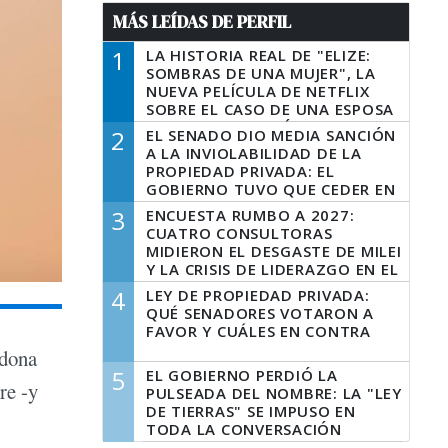
MÁS LEÍDAS DE PERFIL
1
LA HISTORIA REAL DE "ELIZE:
SOMBRAS DE UNA MUJER", LA
NUEVA PELÍCULA DE NETFLIX
SOBRE EL CASO DE UNA ESPOSA
QUE DESCUARTIZÓ A SU
2
EL SENADO DIO MEDIA SANCIÓN
MARIDO
A LA INVIOLABILIDAD DE LA
PROPIEDAD PRIVADA: EL
GOBIERNO TUVO QUE CEDER EN
LA LEY DEL MANEJO DEL FUEGO
3
ENCUESTA RUMBO A 2027:
CUATRO CONSULTORAS
MIDIERON EL DESGASTE DE MILEI
Y LA CRISIS DE LIDERAZGO EN EL
PERONISMO
4
LEY DE PROPIEDAD PRIVADA:
QUÉ SENADORES VOTARON A
FAVOR Y CUÁLES EN CONTRA
adona
5
EL GOBIERNO PERDIÓ LA
re -y
PULSEADA DEL NOMBRE: LA "LEY
DE TIERRAS" SE IMPUSO EN
TODA LA CONVERSACIÓN
DIGITAL