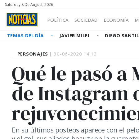
Saturday 8 De August, 2026
POLÍTICA
SOCIEDAD
ECONOMÍA
M
TEMAS DEL DÍA
JAVIER MILEI
DIEGO SANTI
PERSONAJES |
30-06-2020 14:13
Qué le pasó a 
de Instagram 
rejuvenecimie
En su últimos posteos aparece con el pel
y el gel, sus aliados beauty en la cuarent