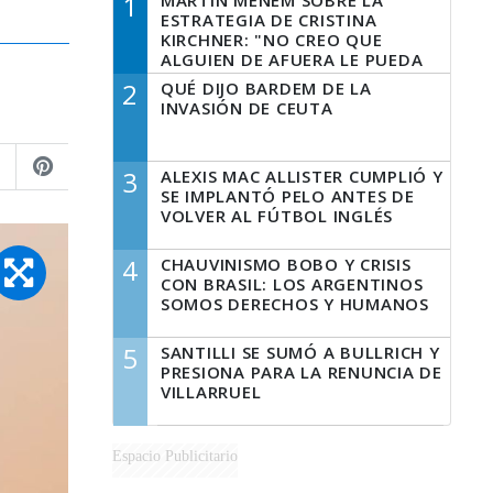
1
MARTÍN MENEM SOBRE LA
ESTRATEGIA DE CRISTINA
KIRCHNER: "NO CREO QUE
ALGUIEN DE AFUERA LE PUEDA
DECIR A LA JUSTICIA LO QUE
2
QUÉ DIJO BARDEM DE LA
TIENE QUE HACER"
INVASIÓN DE CEUTA
3
ALEXIS MAC ALLISTER CUMPLIÓ Y
SE IMPLANTÓ PELO ANTES DE
VOLVER AL FÚTBOL INGLÉS
4
CHAUVINISMO BOBO Y CRISIS
CON BRASIL: LOS ARGENTINOS
SOMOS DERECHOS Y HUMANOS
5
SANTILLI SE SUMÓ A BULLRICH Y
PRESIONA PARA LA RENUNCIA DE
VILLARRUEL
Espacio Publicitario