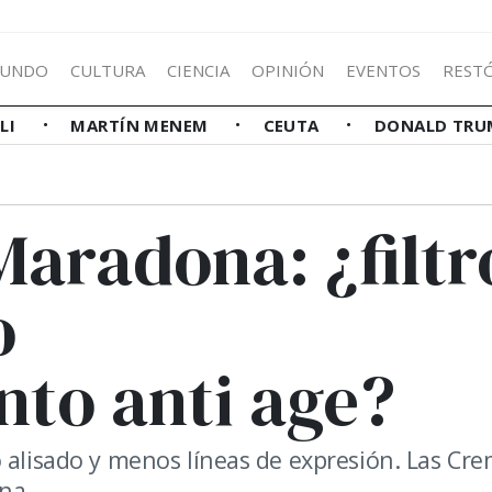
UNDO
CULTURA
CIENCIA
OPINIÓN
EVENTOS
REST
LLI
MARTÍN MENEM
CEUTA
DONALD TRU
Maradona: ¿filtr
o
nto anti age?
o alisado y menos líneas de expresión. Las Cr
ena.