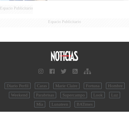
Espacio Publicitario
Espacio Publicitario
Diario Perfil
Caras
Marie Claire
Fortuna
Hombre
Weekend
Parabrisas
Supercampo
Look
Luz
Mía
Lunateen
BATimes
noticias.perfil.com - Editorial Perfil S.A.
| © Perfil.com 2006-2026 -
Todos los derechos reservados