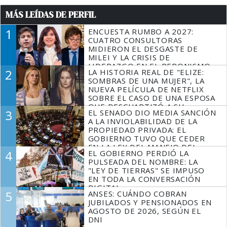
MÁS LEÍDAS DE PERFIL
1
ENCUESTA RUMBO A 2027:
CUATRO CONSULTORAS
MIDIERON EL DESGASTE DE
MILEI Y LA CRISIS DE
LIDERAZGO EN EL PERONISMO
2
LA HISTORIA REAL DE "ELIZE:
SOMBRAS DE UNA MUJER", LA
NUEVA PELÍCULA DE NETFLIX
SOBRE EL CASO DE UNA ESPOSA
QUE DESCUARTIZÓ A SU
3
EL SENADO DIO MEDIA SANCIÓN
MARIDO
A LA INVIOLABILIDAD DE LA
PROPIEDAD PRIVADA: EL
GOBIERNO TUVO QUE CEDER
EN LA LEY DEL MANEJO DEL
4
EL GOBIERNO PERDIÓ LA
FUEGO
PULSEADA DEL NOMBRE: LA
"LEY DE TIERRAS" SE IMPUSO
EN TODA LA CONVERSACIÓN
DIGITAL
5
ANSES: CUÁNDO COBRAN
JUBILADOS Y PENSIONADOS EN
AGOSTO DE 2026, SEGÚN EL
DNI