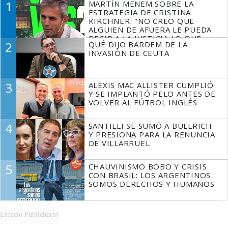
1
MARTÍN MENEM SOBRE LA
ESTRATEGIA DE CRISTINA
KIRCHNER: "NO CREO QUE
ALGUIEN DE AFUERA LE PUEDA
DECIR A LA JUSTICIA LO QUE
2
QUÉ DIJO BARDEM DE LA
TIENE QUE HACER"
INVASIÓN DE CEUTA
3
ALEXIS MAC ALLISTER CUMPLIÓ
Y SE IMPLANTÓ PELO ANTES DE
VOLVER AL FÚTBOL INGLÉS
4
SANTILLI SE SUMÓ A BULLRICH
Y PRESIONA PARA LA RENUNCIA
DE VILLARRUEL
5
CHAUVINISMO BOBO Y CRISIS
CON BRASIL: LOS ARGENTINOS
SOMOS DERECHOS Y HUMANOS
Espacio Publicitario