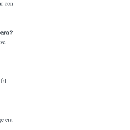
ar con
tera?
ave
 Él
ge era