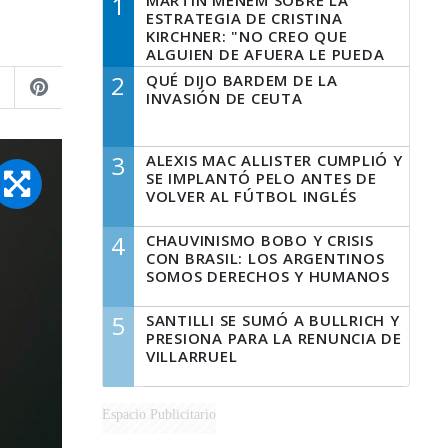
1
MARTÍN MENEM SOBRE LA
ESTRATEGIA DE CRISTINA
KIRCHNER: "NO CREO QUE
ALGUIEN DE AFUERA LE PUEDA
DECIR A LA JUSTICIA LO QUE
2
QUÉ DIJO BARDEM DE LA
TIENE QUE HACER"
INVASIÓN DE CEUTA
3
ALEXIS MAC ALLISTER CUMPLIÓ Y
SE IMPLANTÓ PELO ANTES DE
VOLVER AL FÚTBOL INGLÉS
4
CHAUVINISMO BOBO Y CRISIS
CON BRASIL: LOS ARGENTINOS
SOMOS DERECHOS Y HUMANOS
5
SANTILLI SE SUMÓ A BULLRICH Y
PRESIONA PARA LA RENUNCIA DE
VILLARRUEL
Espacio Publicitario