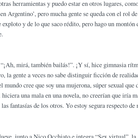
otras herramientas y puedo estar en otros lugares, com
en Argentino’, pero mucha gente se queda con el rol de
 exploto y de lo que saco rédito, pero hago un montón 
te.
“¡Ah, mirá, también bailás!”. ¡Y sí, hice gimnasia rít
, la gente a veces no sabe distinguir ficción de realida
 el mundo cree que soy una mujerona, súper sexual que 
 hiciera una mala en una novela, no creerían que iría 
 las fantasías de los otros. Yo estoy segura respecto de
eve, junto a Nico Occhiato e integra “Sex virtual”, la