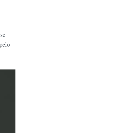
 se
pelo