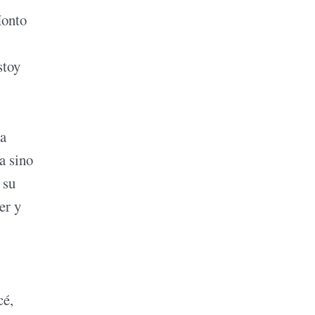
Monto
stoy
la
a sino
 su
er y
cé,