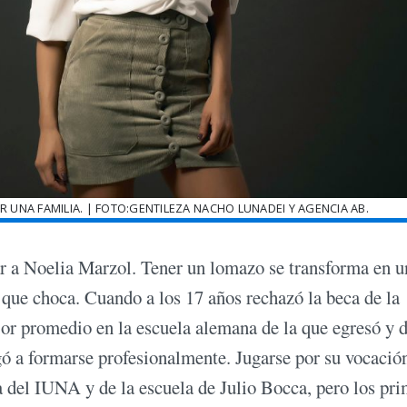
UNA FAMILIA. | FOTO:GENTILEZA NACHO LUNADEI Y AGENCIA AB.
r a Noelia Marzol. Tener un lomazo se transforma en u
a que choca. Cuando a los 17 años rechazó la beca de la
r promedio en la escuela alemana de la que egresó y d
igó a formarse profesionalmente. Jugarse por su vocación
a del IUNA y de la escuela de Julio Bocca, pero los pr