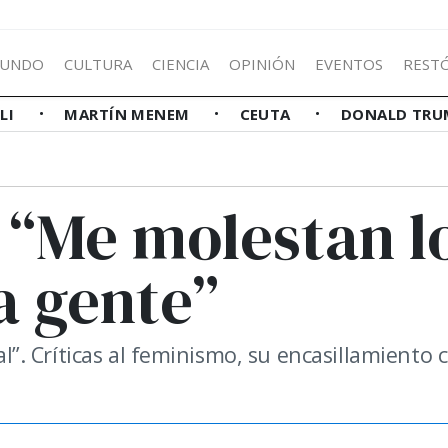
UNDO
CULTURA
CIENCIA
OPINIÓN
EVENTOS
REST
LLI
MARTÍN MENEM
CEUTA
DONALD TRU
 “Me molestan l
la gente”
ual”. Críticas al feminismo, su encasillamiento