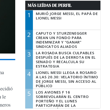
MÁS LEÍDAS DE PERFIL
1
MURIÓ JORGE MESSI, EL PAPÁ DE
LIONEL MESSI
2
CAPUTO Y STURZENEGGER
CREAN UN FONDO PARA
INDEMNIZAR Y “GANAR”
SINDICATOS ALIADOS
3
LA ROSADA BUSCA CULPABLES
DESPUÉS DE LA DERROTA EN EL
SENADO Y RECALCULA SU
ESTRATEGIA
na
4
LIONEL MESSI LLEGA A ROSARIO
A LAS 20.30: VELATORIO ÍNTIMO
DE JORGE MESSI, SIN ACCESO AL
PÚBLICO
ecidió
5
LOS AVIONES F 16
 le
SOBREVOLARÁN EL CENTRO
PORTEÑO Y EL LUNES
imeros
PARTICIPARÁN DE LA
CELEBRACIÓN DE LA FUERZA