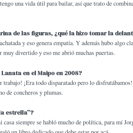
tengo una vida útil para bailar, así que trato de combin
rina de las figuras, ¿qué la hizo tomar la delan
fachatada y eso genera empatía. Y además hubo algo cl
gar muy divertido y eso me abrió muchas puertas.
e Lanata en el Maipo en 2008?
r trabajo! ¡Era todo disparatado pero lo disfrutábamos!
eno de concheros y plumas.
a estrella”?
i casa siempre se habló mucho de política, para mí Jor
aló un libro dedicado que debe estar por acá.