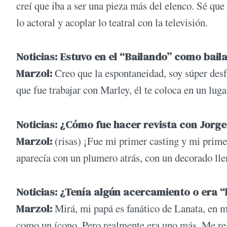
creí que iba a ser una pieza más del elenco. Sé que 
lo actoral y acoplar lo teatral con la televisión.
Noticias: Estuvo en el “Bailando” como baila
Marzol:
Creo que la espontaneidad, soy súper des
que fue trabajar con Marley, él te coloca en un lu
Noticias: ¿Cómo fue hacer revista con Jorg
Marzol:
(risas) ¡Fue mi primer casting y mi prime
aparecía con un plumero atrás, con un decorado ll
Noticias: ¿Tenía algún acercamiento o era “l
Marzol:
Mirá, mi papá es fanático de Lanata, en m
como un ícono. Pero realmente era uno más. Me reg