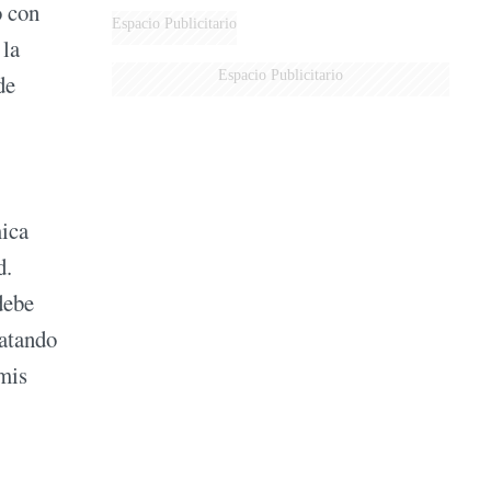
o con
AÉREA
Espacio Publicitario
 la
Espacio Publicitario
de
mica
d.
debe
matando
 mis